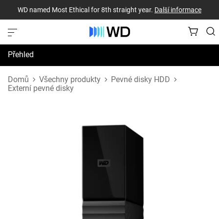
WD named Most Ethical for 8th straight year.
Další informace
Přehled
Technické údaje
Domů
Všechny produkty
Pevné disky HDD
Externí pevné disky
Podpora a prostředky