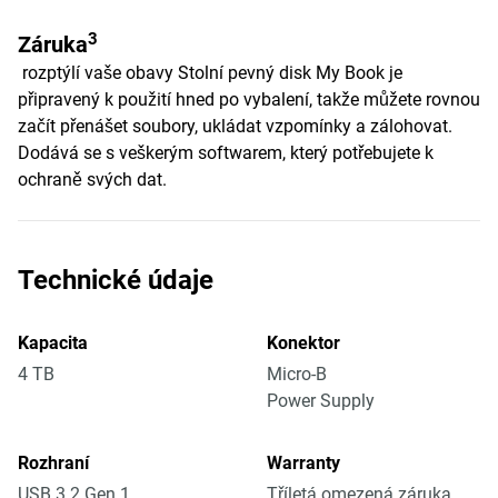
3
Záruka
rozptýlí vaše obavy Stolní pevný disk My Book je
připravený k použití hned po vybalení, takže můžete rovnou
začít přenášet soubory, ukládat vzpomínky a zálohovat.
Dodává se s veškerým softwarem, který potřebujete k
ochraně svých dat.
Technické údaje
Kapacita
Konektor
4 TB
Micro-B
Power Supply
Rozhraní
Warranty
USB 3.2 Gen 1
Tříletá omezená záruka