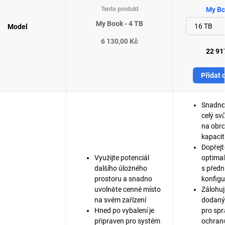
Tento produkt
My Bo
My Book - 4 TB
Model
6 130,00 Kč
22 91
Přidat 
Snadno 
celý svů
na obr
kapacit
Dopřejt
Využijte potenciál
optima
dalšího úložného
s před
prostoru a snadno
konfigu
uvolněte cenné místo
Zálohujt
na svém zařízení
dodaný
Hned po vybalení je
pro spr
připraven pro systém
ochranu