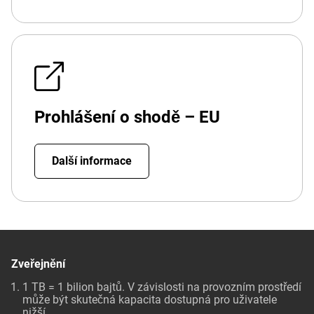
Prohlášení o shodě – EU
Další informace
Zveřejnění
1 TB = 1 bilion bajtů. V závislosti na provozním prostředí
může být skutečná kapacita dostupná pro uživatele
nižší.