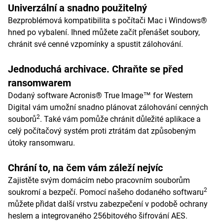
Univerzální a snadno použitelný
Bezproblémová kompatibilita s počítači Mac i Windows®
hned po vybalení. Ihned můžete začít přenášet soubory,
chránit své cenné vzpomínky a spustit zálohování.
Jednoduchá archivace. Chraňte se před
ransomwarem
Dodaný software Acronis® True Image™ for Western
Digital vám umožní snadno plánovat zálohování cenných
2
souborů
. Také vám pomůže chránit důležité aplikace a
celý počítačový systém proti ztrátám dat způsobeným
útoky ransomwaru.
Chrání to, na čem vám záleží nejvíc
Zajistěte svým domácím nebo pracovním souborům
2
soukromí a bezpečí. Pomocí našeho dodaného softwaru
můžete přidat další vrstvu zabezpečení v podobě ochrany
heslem a integrovaného 256bitového šifrování AES.