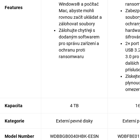
Windows® a počítač
ranso
Features
Mac, abyste mohli
Zabezp
rovnou začít ukládat a
soubor
zálohovat soubory
ochran
Zálohujte chytřeji s
hardwa
dodaným softwarem
šifrová
pro správu zařízení a
2× port
ochranu proti
USB 3.2
ransomwaru
3.0 pro
dalších
přísluš
Získejte
plynoucí
omezen
Kapacita
4 TB
16
Kategorie
Externí pevné disky
Externí p
Model Number
WDBBGB0040HBK-EESN
WDBFBE01