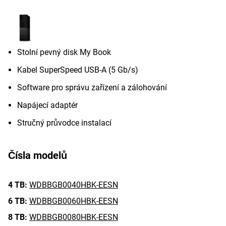
Stolní pevný disk My Book
Kabel SuperSpeed USB-A (5 Gb/s)
Software pro správu zařízení a zálohování
Napájecí adaptér
Stručný průvodce instalací
Čísla modelů
4 TB:
WDBBGB0040HBK-EESN
6 TB:
WDBBGB0060HBK-EESN
8 TB:
WDBBGB0080HBK-EESN