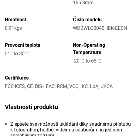
165.8mm
Hmotnost
Číslo modelu
0.91kgs
WDBWLG0040HBK-EESN
Provozní teplota
Non-Operating
Temperature
5°C to 35°C
-20°C to 65°C
Certifikace
FCC-ICES, CE, BIS< EAC, RCM, VCCI, KC, LoA, UKCA
Vlastnosti produktu
Zlepšete své možnosti ukládání díky snadnému přístupu
k fotografiím, hudbě, videím a souborům na jediném
spolehlivém zařízení