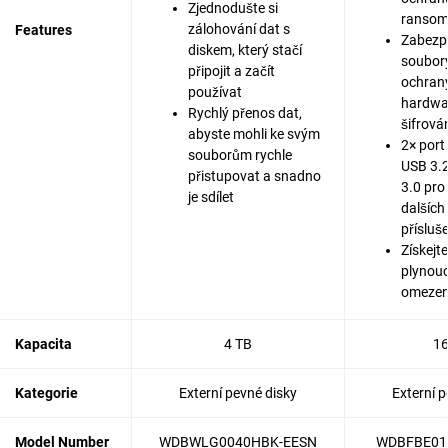
Zjednodušte si
ranso
zálohování dat s
Features
Zabezp
diskem, který stačí
soubor
připojit a začít
ochran
používat
hardwa
Rychlý přenos dat,
šifrová
abyste mohli ke svým
2× port
souborům rychle
USB 3.2
přistupovat a snadno
3.0 pro
je sdílet
dalších
přísluš
Získejte
plynoucí
omezen
Kapacita
4 TB
16
Kategorie
Externí pevné disky
Externí p
Model Number
WDBWLG0040HBK-EESN
WDBFBE01