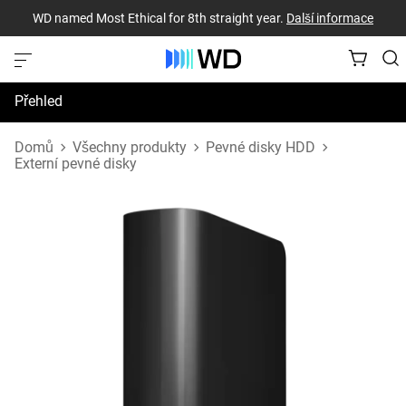
WD named Most Ethical for 8th straight year.
Další informace
Přehled
Technické údaje
Domů
Všechny produkty
Pevné disky HDD
Externí pevné disky
Podpora a prostředky