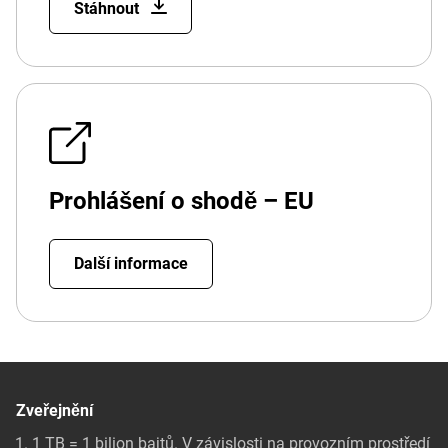
Stáhnout
Prohlášení o shodě – EU
Další informace
Zveřejnění
1 TB = 1 bilion bajtů. V závislosti na provozním prostředí