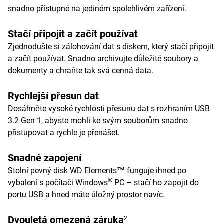
snadno přístupné na jediném spolehlivém zařízení.
Stačí připojit a začít používat
Zjednodušte si zálohování dat s diskem, který stačí připojit
a začít používat. Snadno archivujte důležité soubory a
dokumenty a chraňte tak svá cenná data.
Rychlejší přesun dat
Dosáhněte vysoké rychlosti přesunu dat s rozhraním USB
3.2 Gen 1, abyste mohli ke svým souborům snadno
přistupovat a rychle je přenášet.
Snadné zapojení
Stolní pevný disk WD Elements™ funguje ihned po
®
vybalení s počítači Windows
PC – stačí ho zapojit do
portu USB a hned máte úložný prostor navíc.
Dvouletá omezená záruka
2