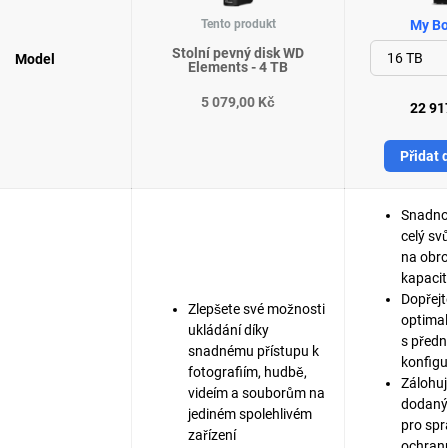
Tento produkt
My Bo
Stolní pevný disk WD
Model
Elements - 4 TB
5 079,00 Kč
22 91
Přidat 
Snadno 
celý svů
na obr
kapacit
Dopřejt
Zlepšete své možnosti
optima
ukládání díky
s před
snadnému přístupu k
konfigu
fotografiím, hudbě,
Zálohujt
videím a souborům na
dodaný
jediném spolehlivém
pro spr
zařízení
ochranu