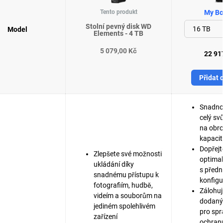
Tento produkt
My Bo
Stolní pevný disk WD
Model
Elements - 4 TB
5 079,00 Kč
22 91
Přidat 
Snadno 
celý svů
na obr
kapacit
Dopřejt
Zlepšete své možnosti
optima
ukládání díky
s před
snadnému přístupu k
konfigu
fotografiím, hudbě,
Zálohujt
videím a souborům na
dodaný
jediném spolehlivém
pro spr
zařízení
ochranu