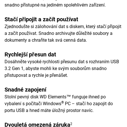
snadno přístupné na jediném spolehlivém zařízení.
Stačí připojit a začít používat
Zjednodušte si zálohování dat s diskem, který stačí připojit
a začít používat. Snadno archivujte důležité soubory a
dokumenty a chraňte tak svá cenná data.
Rychlejší přesun dat
Dosáhněte vysoké rychlosti přesunu dat s rozhraním USB
3.2 Gen 1, abyste mohli ke svým souborům snadno
přistupovat a rychle je přenášet.
Snadné zapojení
Stolní pevný disk WD Elements™ funguje ihned po
®
vybalení s počítači Windows
PC – stačí ho zapojit do
portu USB a hned máte úložný prostor navíc.
Dvouletá omezená záruka
2