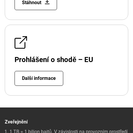
Stáhnout
Prohlášení o shodě – EU
Další informace
Zveřejnění
1 TB = 1 bilion bajtů. V závislosti na provozním prostředí