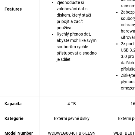
Zjednodušte si
ranso
zálohování dat s
Features
Zabezp
diskem, který stačí
soubor
připojit a začít
ochran
používat
hardwa
Rychlý přenos dat,
šifrová
abyste mohli ke svým
2× port
souborům rychle
USB 3.2
přistupovat a snadno
3.0 pro
je sdílet
dalších
přísluš
Získejte
plynoucí
omezen
Kapacita
4 TB
16
Kategorie
Externí pevné disky
Externí p
Model Number
WDBWLG0040HBK-EESN
WDBFBE01