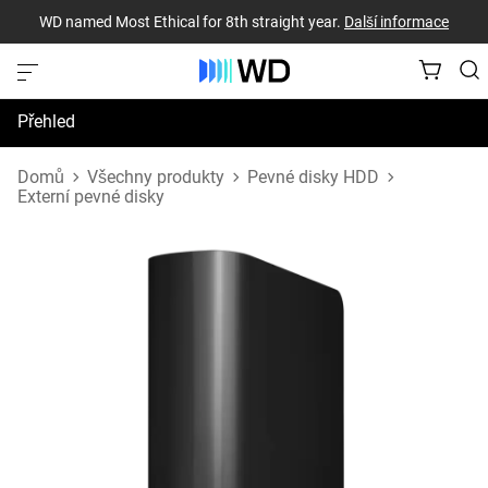
WD named Most Ethical for 8th straight year.
Další informace
Přehled
Technické údaje
Domů
Všechny produkty
Pevné disky HDD
Externí pevné disky
Podpora a prostředky