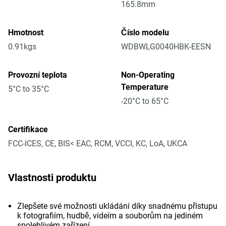
165.8mm
Hmotnost
Číslo modelu
0.91kgs
WDBWLG0040HBK-EESN
Provozní teplota
Non-Operating
Temperature
5°C to 35°C
-20°C to 65°C
Certifikace
FCC-ICES, CE, BIS< EAC, RCM, VCCI, KC, LoA, UKCA
Vlastnosti produktu
Zlepšete své možnosti ukládání díky snadnému přístupu
k fotografiím, hudbě, videím a souborům na jediném
spolehlivém zařízení