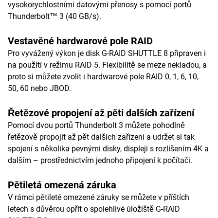
vysokorychlostními datovými přenosy s pomocí portů
Thunderbolt™ 3 (40 GB/s).
Vestavěné hardwarové pole RAID
Pro vyvážený výkon je disk G-RAID SHUTTLE 8 připraven i
na použití v režimu RAID 5. Flexibilitě se meze nekladou, a
proto si můžete zvolit i hardwarové pole RAID 0, 1, 6, 10,
50, 60 nebo JBOD.
Řetězové propojení až pěti dalších zařízení
Pomocí dvou portů Thunderbolt 3 můžete pohodlně
řetězově propojit až pět dalších zařízení a udržet si tak
spojení s několika pevnými disky, displeji s rozlišením 4K a
dalším – prostřednictvím jednoho připojení k počítači.
Pětiletá omezená záruka
V rámci pětileté omezené záruky se můžete v příštích
letech s důvěrou opřít o spolehlivé úložiště G-RAID