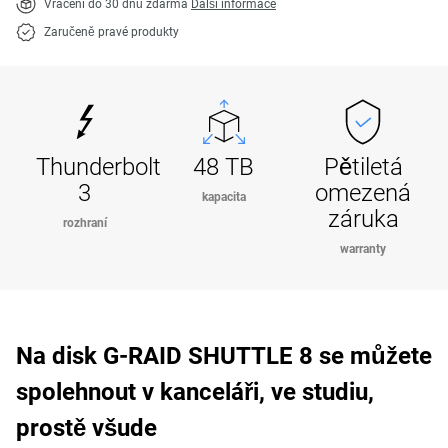
Vrácení do 30 dnů zdarma
Další informace
Zaručeně pravé produkty
Thunderbolt
48 TB
Pětiletá
3
omezená
kapacita
záruka
rozhraní
warranty
Na disk G-RAID SHUTTLE 8 se můžete
spolehnout v kanceláři, ve studiu,
prostě všude