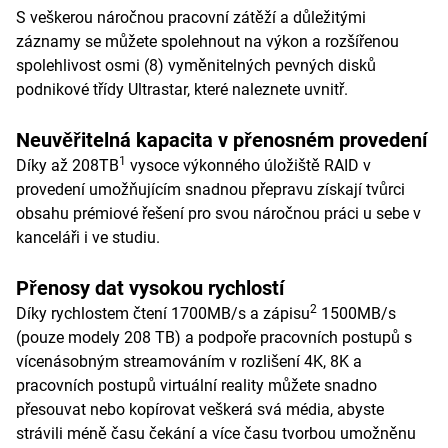
S veškerou náročnou pracovní zátěží a důležitými
záznamy se můžete spolehnout na výkon a rozšířenou
spolehlivost osmi (8) vyměnitelných pevných disků
podnikové třídy Ultrastar, které naleznete uvnitř.
Neuvěřitelná kapacita v přenosném provedení
1
Díky až 208TB
vysoce výkonného úložiště RAID v
provedení umožňujícím snadnou přepravu získají tvůrci
obsahu prémiové řešení pro svou náročnou práci u sebe v
kanceláři i ve studiu.
Přenosy dat vysokou rychlostí
2
Díky rychlostem čtení 1700MB/s a zápisu
1500MB/s
(pouze modely 208 TB) a podpoře pracovních postupů s
vícenásobným streamováním v rozlišení 4K, 8K a
pracovních postupů virtuální reality můžete snadno
přesouvat nebo kopírovat veškerá svá média, abyste
strávili méně času čekání a více času tvorbou umožněnu