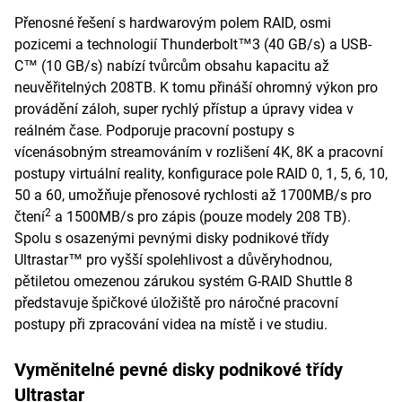
Přenosné řešení s hardwarovým polem RAID, osmi
pozicemi a technologií Thunderbolt™3 (40 GB/s) a USB-
C™ (10 GB/s) nabízí tvůrcům obsahu kapacitu až
neuvěřitelných 208TB. K tomu přináší ohromný výkon pro
provádění záloh, super rychlý přístup a úpravy videa v
reálném čase. Podporuje pracovní postupy s
vícenásobným streamováním v rozlišení 4K, 8K a pracovní
postupy virtuální reality, konfigurace pole RAID 0, 1, 5, 6, 10,
50 a 60, umožňuje přenosové rychlosti až 1700MB/s pro
2
čtení
a 1500MB/s pro zápis (pouze modely 208 TB).
Spolu s osazenými pevnými disky podnikové třídy
Ultrastar™ pro vyšší spolehlivost a důvěryhodnou,
pětiletou omezenou zárukou systém G-RAID Shuttle 8
představuje špičkové úložiště pro náročné pracovní
postupy při zpracování videa na místě i ve studiu.
Vyměnitelné pevné disky podnikové třídy
Ultrastar