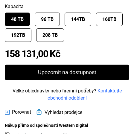
Kapacita
48 TB
96 TB
144TB
160TB
192TB
208 TB
Price 158 131,00 K
158 131,00 Kč
Upozornit na dostupnost
Velké objednávky nebo firemní potřeby?
Kontaktujte
obchodní oddělení
Porovnat
Vyhledat prodejce
Nákup přímo od společnosti Western Digital