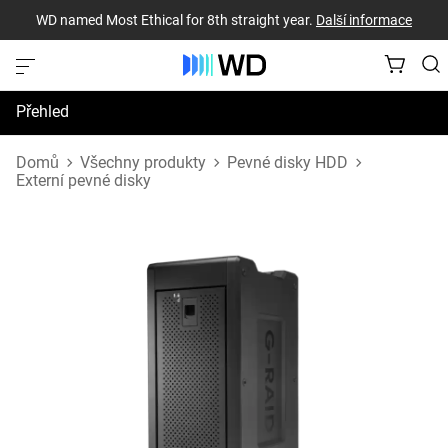
WD named Most Ethical for 8th straight year.
Další informace
Přehled
Technické údaje
Domů
Všechny produkty
Pevné disky HDD
Externí pevné disky
Podpora a prostředky