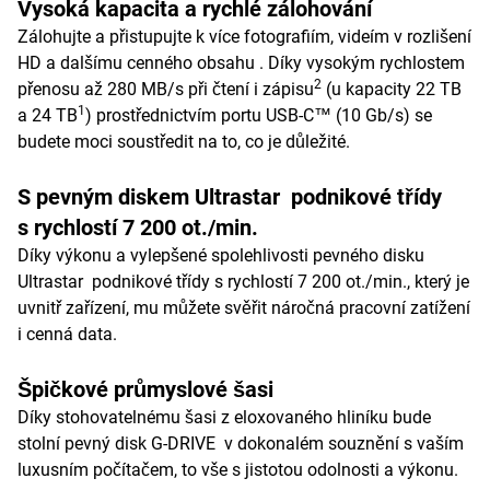
Vysoká kapacita a rychlé zálohování
Zálohujte a přistupujte k více fotografiím, videím v rozlišení
HD a dalšímu cenného obsahu . Díky vysokým rychlostem
2
přenosu až 280 MB/s při čtení i zápisu
(u kapacity 22 TB
1
a 24 TB
) prostřednictvím portu USB-C™ (10 Gb/s) se
budete moci soustředit na to, co je důležité.
S pevným diskem Ultrastar podnikové třídy
s rychlostí 7 200 ot./min.
Díky výkonu a vylepšené spolehlivosti pevného disku
Ultrastar podnikové třídy s rychlostí 7 200 ot./min., který je
uvnitř zařízení, mu můžete svěřit náročná pracovní zatížení
i cenná data.
Špičkové průmyslové šasi
Díky stohovatelnému šasi z eloxovaného hliníku bude
stolní pevný disk G-DRIVE v dokonalém souznění s vaším
luxusním počítačem, to vše s jistotou odolnosti a výkonu.