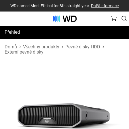
WD named Most Ethical for 8th straight year.
Další informace
Přehled
Technické údaje
Domů
Všechny produkty
Pevné disky HDD
Externí pevné disky
Podpora a prostředky