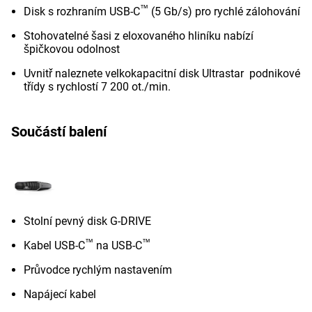
™
Disk s rozhraním USB-C
(5 Gb/s) pro rychlé zálohování
Stohovatelné šasi z eloxovaného hliníku nabízí
špičkovou odolnost
Uvnitř naleznete velkokapacitní disk Ultrastar podnikové
třídy s rychlostí 7 200 ot./min.
Součástí balení
Stolní pevný disk G-DRIVE
™
™
Kabel USB-C
na USB-C
Průvodce rychlým nastavením
Napájecí kabel