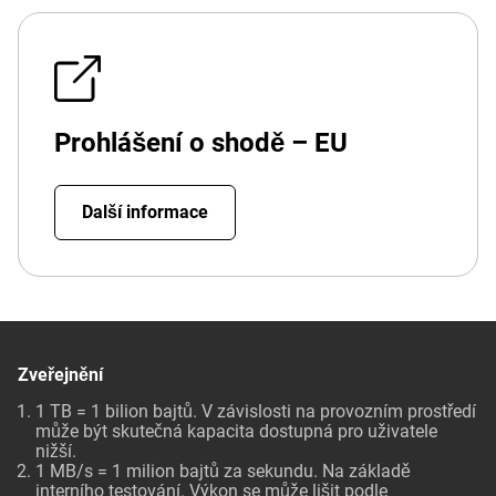
Prohlášení o shodě – EU
Další informace
Zveřejnění
1 TB = 1 bilion bajtů. V závislosti na provozním prostředí
může být skutečná kapacita dostupná pro uživatele
nižší.
1 MB/s = 1 milion bajtů za sekundu. Na základě
interního testování. Výkon se může lišit podle