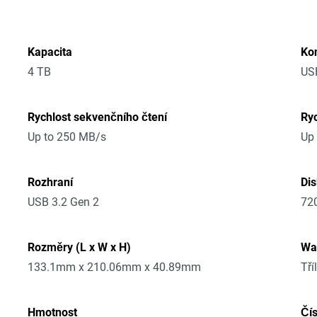
Kapacita
Ko
4 TB
US
Rychlost sekvenčního čtení
Ryc
Up to 250 MB/s
Up
Rozhraní
Di
USB 3.2 Gen 2
72
Rozměry (L x W x H)
Wa
133.1mm x 210.06mm x 40.89mm
Tří
Hmotnost
Čí