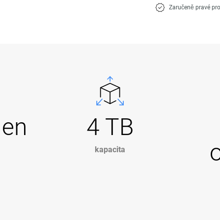
Zaručeně pravé pr
Gen
4 TB
kapacita