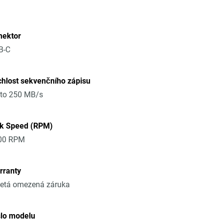
nektor
B-C
hlost sekvenčního zápisu
 to 250 MB/s
sk Speed (RPM)
00 RPM
rranty
letá omezená záruka
slo modelu