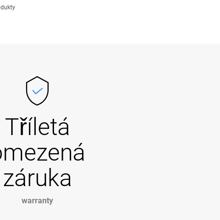
odukty
Tříletá
omezená
záruka
warranty