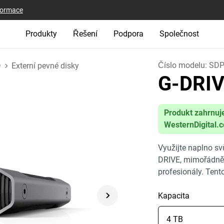
nformace
Produkty
Řešení
Podpora
Společnost
Číslo modelu:
SDP
D
Externí pevné disky
G-DRI
Produkt zahrnuj
WesternDigital.
Využijte naplno sv
DRIVE, mimořádně s
profesionály. Ten
Kapacita