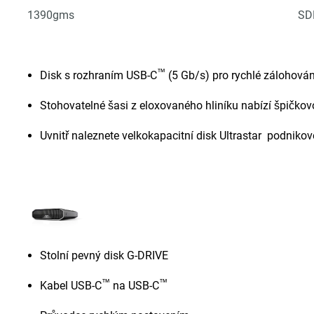
1390gms
SD
™
Disk s rozhraním USB-C
(5 Gb/s) pro rychlé zálohován
Stohovatelné šasi z eloxovaného hliníku nabízí špičko
Uvnitř naleznete velkokapacitní disk Ultrastar podnikové
Stolní pevný disk G-DRIVE
™
™
Kabel USB-C
na USB-C