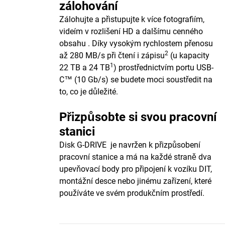
zálohování
Zálohujte a přistupujte k více fotografiím,
videím v rozlišení HD a dalšímu cenného
obsahu . Díky vysokým rychlostem přenosu
2
až 280 MB/s při čtení i zápisu
(u kapacity
1
22 TB a 24 TB
) prostřednictvím portu USB-
C™ (10 Gb/s) se budete moci soustředit na
to, co je důležité.
Přizpůsobte si svou pracovní
stanici
Disk G-DRIVE je navržen k přizpůsobení
pracovní stanice a má na každé straně dva
upevňovací body pro připojení k vozíku DIT,
montážní desce nebo jinému zařízení, které
používáte ve svém produkčním prostředí.