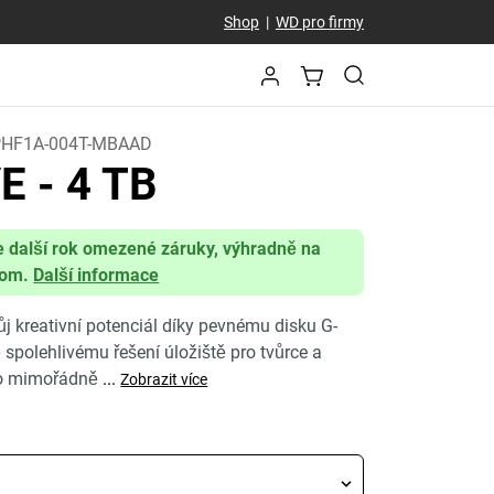
Shop
|
WD pro firmy
HF1A-004T-MBAAD
VE
- 4 TB
e další rok omezené záruky, výhradně na
com.
Další informace
ůj kreativní potenciál díky pevnému disku G-
polehlivému řešení úložiště pro tvůrce a
to mimořádně
...
Zobrazit více