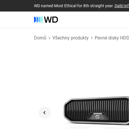
WD named Most Ethical for 8th straight year.
Další i
Domů
Všechny produkty
Pevné disky HD