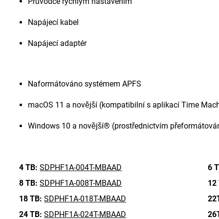
Průvodce rychlým nastavením
Napájecí kabel
Napájecí adaptér
Naformátováno systémem APFS
macOS 11 a novější (kompatibilní s aplikací Time Mac
Windows 10 a novější® (prostřednictvím přeformátová
4 TB:
SDPHF1A-004T-MBAAD
6 T
8 TB:
SDPHF1A-008T-MBAAD
12
18 TB:
SDPHF1A-018T-MBAAD
22
24 TB:
SDPHF1A-024T-MBAAD
26