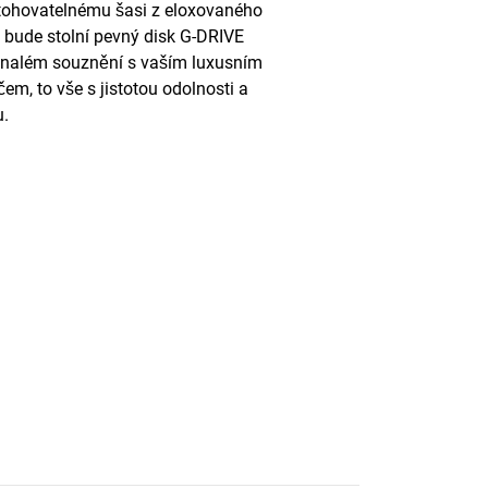
tohovatelnému šasi z eloxovaného
u bude stolní pevný disk G-DRIVE
nalém souznění s vaším luxusním
čem, to vše s jistotou odolnosti a
u.