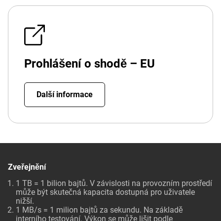
Prohlášení o shodě – EU
Další informace
Zveřejnění
1 TB = 1 bilion bajtů. V závislosti na provozním prostředí
může být skutečná kapacita dostupná pro uživatele
nižší.
1 MB/s = 1 milion bajtů za sekundu. Na základě
interního testování. Výkon se může lišit podle