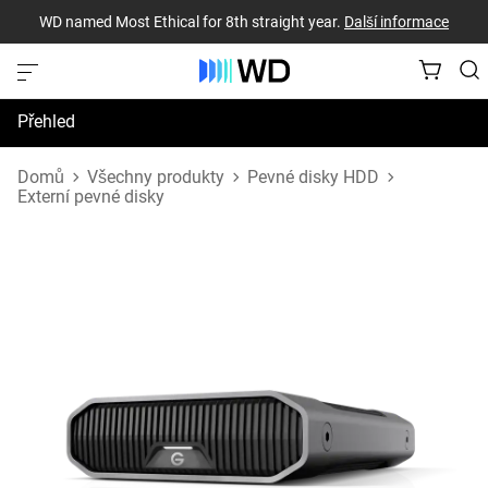
WD named Most Ethical for 8th straight year.
Další informace
Přehled
Technické údaje
Domů
Všechny produkty
Pevné disky HDD
Externí pevné disky
Podpora a prostředky