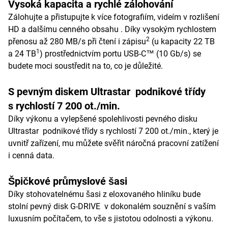
Vysoká kapacita a rychlé zálohování
Zálohujte a přistupujte k více fotografiím, videím v rozlišení
HD a dalšímu cenného obsahu . Díky vysokým rychlostem
2
přenosu až 280 MB/s při čtení i zápisu
(u kapacity 22 TB
1
a 24 TB
) prostřednictvím portu USB-C™ (10 Gb/s) se
budete moci soustředit na to, co je důležité.
S pevným diskem Ultrastar podnikové třídy
s rychlostí 7 200 ot./min.
Díky výkonu a vylepšené spolehlivosti pevného disku
Ultrastar podnikové třídy s rychlostí 7 200 ot./min., který je
uvnitř zařízení, mu můžete svěřit náročná pracovní zatížení
i cenná data.
Špičkové průmyslové šasi
Díky stohovatelnému šasi z eloxovaného hliníku bude
stolní pevný disk G-DRIVE v dokonalém souznění s vaším
luxusním počítačem, to vše s jistotou odolnosti a výkonu.