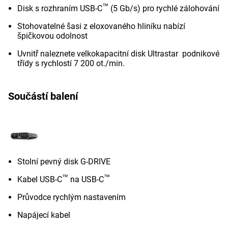
™
Disk s rozhraním USB-C
(5 Gb/s) pro rychlé zálohování
Stohovatelné šasi z eloxovaného hliníku nabízí
špičkovou odolnost
Uvnitř naleznete velkokapacitní disk Ultrastar podnikové
třídy s rychlostí 7 200 ot./min.
Součástí balení
Stolní pevný disk G-DRIVE
™
™
Kabel USB-C
na USB-C
Průvodce rychlým nastavením
Napájecí kabel