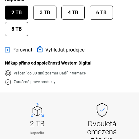
2 TB
3 TB
4 TB
6 TB
8 TB
Porovnat
Vyhledat prodejce
Nákup přímo od společnosti Western Digital
Vrácení do 30 dnů zdarma
Další informace
Zaručeně pravé produkty
2 TB
Dvouletá
omezená
kapacita