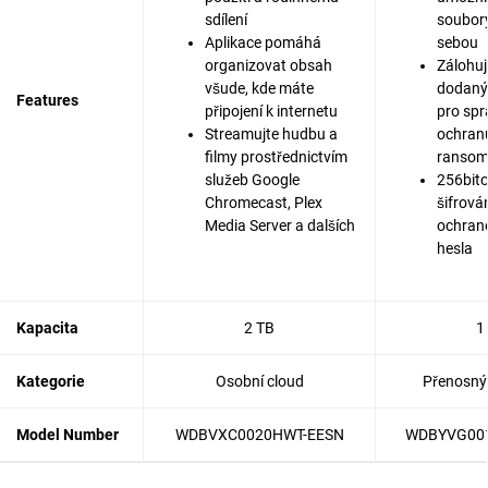
sdílení
soubor
Aplikace pomáhá
sebou
organizovat obsah
Zálohujt
všude, kde máte
dodaný
Features
připojení k internetu
pro spr
Streamujte hudbu a
ochranu
filmy prostřednictvím
ranso
služeb Google
256bit
Chromecast, Plex
šifrová
Media Server a dalších
ochran
hesla
Kapacita
2 TB
1
Kategorie
Osobní cloud
Přenosný 
Model Number
WDBVXC0020HWT-EESN
WDBYVG00