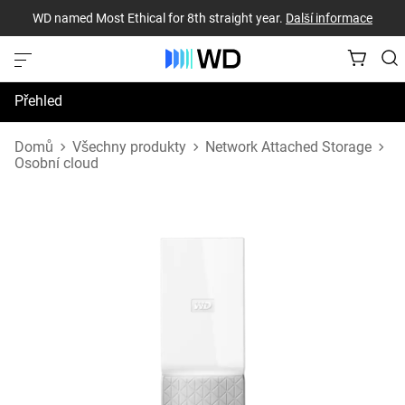
WD named Most Ethical for 8th straight year.
Další informace
Přehled
Technické údaje
Domů
Všechny produkty
Network Attached Storage
Osobní cloud
Podpora a prostředky