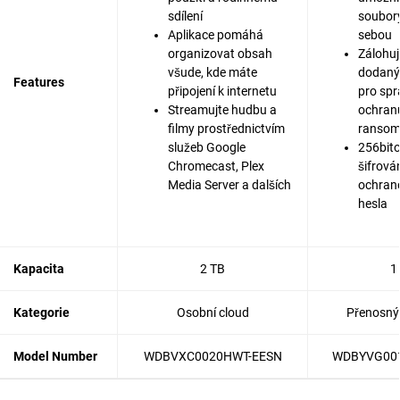
sdílení
soubor
Aplikace pomáhá
sebou
organizovat obsah
Zálohujt
všude, kde máte
dodaný
Features
připojení k internetu
pro spr
Streamujte hudbu a
ochranu
filmy prostřednictvím
ranso
služeb Google
256bit
Chromecast, Plex
šifrová
Media Server a dalších
ochran
hesla
Kapacita
2 TB
1
Kategorie
Osobní cloud
Přenosný 
Model Number
WDBVXC0020HWT-EESN
WDBYVG00