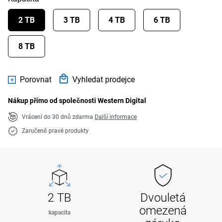
2 TB
3 TB
4 TB
6 TB
8 TB
Porovnat
Vyhledat prodejce
Nákup přímo od společnosti Western Digital
Vrácení do 30 dnů zdarma
Další informace
Zaručeně pravé produkty
2 TB
Dvouletá
omezená
kapacita