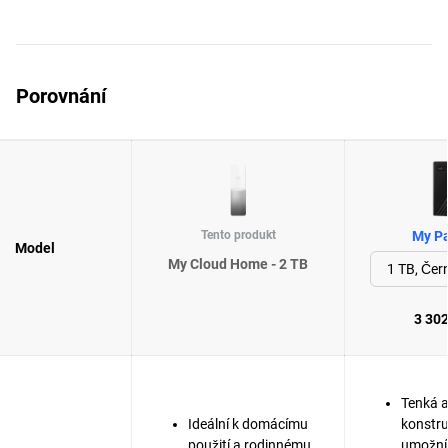
Porovnání
Tento produkt
My Pa
Model
My Cloud Home - 2 TB
3 302
Tenká a
Ideální k domácímu
konstr
použití a rodinnému
umožní 