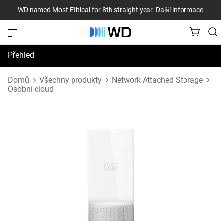
WD named Most Ethical for 8th straight year.
Další informace
Přehled
Technické údaje
Domů
Všechny produkty
Network Attached Storage
Osobní cloud
Podpora a prostředky