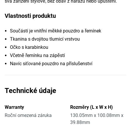
svá zařízení stylově, bez obav z nárazu nebo upuštění.
Vlastnosti produktu
Součástí je vnitřní měkké pouzdro a řemínek
Tkanina s dvojitou tlumicí vrstvou
Očko s karabinkou
Včetně řemínku na zápěstí
Navíc síťované pouzdro na příslušenství
Technické údaje
Warranty
Rozměry (L x W x H)
Roční omezená záruka
130.05mm x 100.08mm x
39.88mm