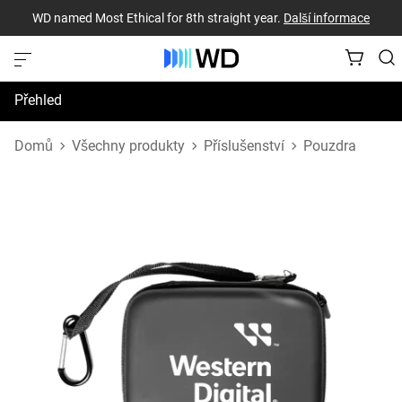
WD named Most Ethical for 8th straight year.
Další informace
Přehled
Technické údaje
Domů
Všechny produkty
Příslušenství
Pouzdra
Podpora a prostředky