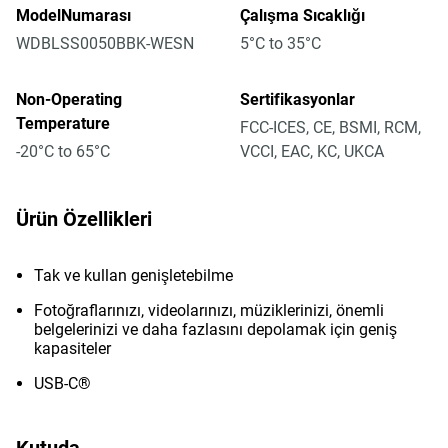
ModelNumarası
Çalışma Sıcaklığı
WDBLSS0050BBK-WESN
5°C to 35°C
Non-Operating
Sertifikasyonlar
Temperature
FCC-ICES, CE, BSMI, RCM,
-20°C to 65°C
VCCI, EAC, KC, UKCA
Ürün Özellikleri
Tak ve kullan genişletebilme
Fotoğraflarınızı, videolarınızı, müziklerinizi, önemli
belgelerinizi ve daha fazlasını depolamak için geniş
kapasiteler
USB-C®