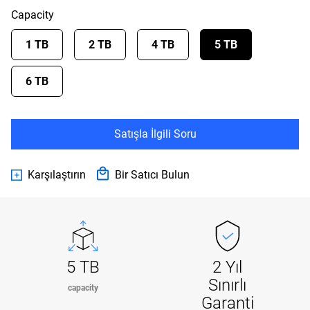
Capacity
1 TB
2 TB
4 TB
5 TB
6 TB
Satışla İlgili Soru
Karşılaştırın
Bir Satıcı Bulun
5 TB
2 Yıl
Sınırlı
capacity
Garanti