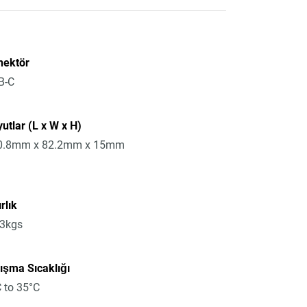
nektör
B-C
utlar (L x W x H)
0.8mm x 82.2mm x 15mm
rlık
13kgs
ışma Sıcaklığı
 to 35°C