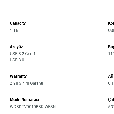
Capacity
Ko
1 TB
US
Arayüz
Boy
USB 3.2 Gen 1
11
USB 3.0
Warranty
Ağı
2 Yıl Sınırlı Garanti
0.
ModelNumarası
Çal
WDBDTV0010BBK-WESN
5°C