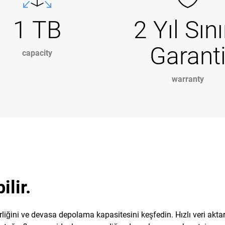
1 TB
2 Yıl Sını
Garant
capacity
warranty
ilir.
irliğini ve devasa depolama kapasitesini keşfedin. Hızlı veri akt