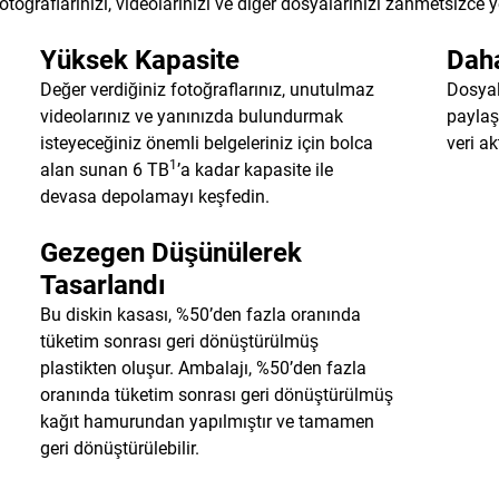
otoğraflarınızı, videolarınızı ve diğer dosyalarınızı zahmetsizce 
Yüksek Kapasite
Daha
Değer verdiğiniz fotoğraflarınız, unutulmaz
Dosyal
videolarınız ve yanınızda bulundurmak
paylaş
isteyeceğiniz önemli belgeleriniz için bolca
veri a
1
alan sunan 6 TB
’a kadar kapasite ile
devasa depolamayı keşfedin.
Gezegen Düşünülerek
Tasarlandı
Bu diskin kasası, %50’den fazla oranında
tüketim sonrası geri dönüştürülmüş
plastikten oluşur. Ambalajı, %50’den fazla
oranında tüketim sonrası geri dönüştürülmüş
kağıt hamurundan yapılmıştır ve tamamen
geri dönüştürülebilir.