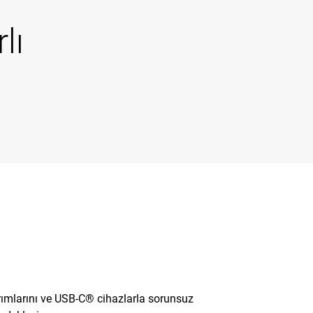
rlı
i
arımlarını ve USB-C® cihazlarla sorunsuz