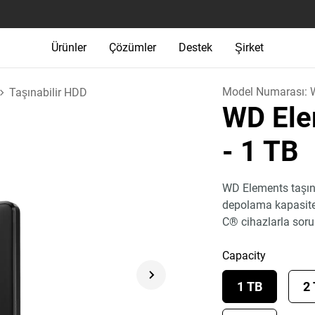
Ürünler
Çözümler
Destek
Şirket
Model Numarası:
Taşınabilir HDD
WD Ele
- 1 TB
WD Elements taşınab
depolama kapasitesi
C® cihazlarla sor
Capacity
1 TB
2