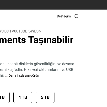
Desteğim
WDBDTV0010BBK-WESN
ments Taşınabilir
ilir sabit disklerin güvenilirliğini ve devasa
ni keşfedin. Hızlı veri aktarımlarını ve USB-
uns
...
Daha fazlasını görün
 TB
4 TB
5 TB