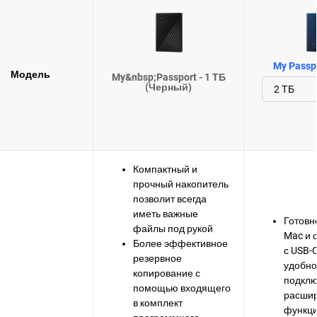
My Passpo
Модель
My&nbsp;Passport - 1 ТБ
(Черный)
Компактный и
прочный накопитель
позволит всегда
иметь важные
Готовно
файлы под рукой
Mac и 
Более эффективное
с USB-
резервное
удобно
копирование с
подклю
помощью входящего
расши
в комплект
функци