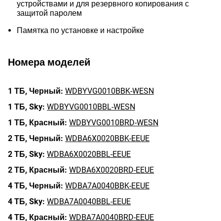
устройствами и для резервного копирования с
защитой паролем
Памятка по установке и настройке
Номера моделей
1 ТБ,
Черный:
WDBYVG0010BBK-WESN
1 ТБ,
Sky:
WDBYVG0010BBL-WESN
1 ТБ,
Красный:
WDBYVG0010BRD-WESN
2 ТБ,
Черный:
WDBA6X0020BBK-EEUE
2 ТБ,
Sky:
WDBA6X0020BBL-EEUE
2 ТБ,
Красный:
WDBA6X0020BRD-EEUE
4 ТБ,
Черный:
WDBA7A0040BBK-EEUE
4 ТБ,
Sky:
WDBA7A0040BBL-EEUE
4 ТБ,
Красный:
WDBA7A0040BRD-EEUE