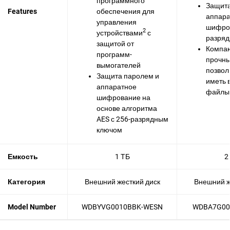
программного
Защита
Features
обеспечения для
аппара
управления
шифров
2
устройствами
с
разря
защитой от
Компак
программ-
прочны
вымогателей
позвол
Защита паролем и
иметь 
аппаратное
файлы 
шифрование на
основе алгоритма
AES с 256-разрядным
ключом
Емкость
1 ТБ
2
Категория
Внешний жесткий диск
Внешний ж
Model Number
WDBYVG0010BBK-WESN
WDBA7G00