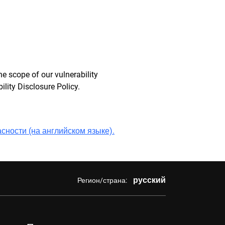
he scope of our vulnerability
lity Disclosure Policy.
сности (на английском языке).
русский
Регион/страна: