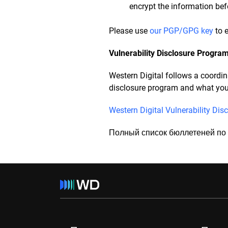
encrypt the information befo
Please use
our PGP/GPG key
to e
Vulnerability Disclosure Progra
Western Digital follows a coordin
disclosure program and what you 
Western Digital Vulnerability Dis
Полный список бюллетеней по 