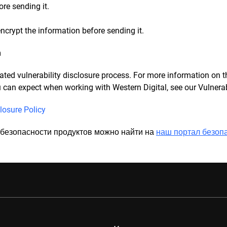
re sending it.
ncrypt the information before sending it.
m
ated vulnerability disclosure process. For more information on t
can expect when working with Western Digital, see our Vulnerabi
closure Policy
безопасности продуктов можно найти на
наш портал безопа