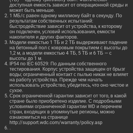
доступная емкость зависит от операционной среды и
может быть меньше.
1 МБ/с равен одному миллиону байт в секунду. По
результатам собственных испытаний:
быстродействие зависит от устройства, к которому
он подключен, условий использования, емкости
накопителя и других факторов.
Модели емкостью 1 ТБ и 2 ТБ выдерживают падение
на бетонный пол с ковровым покрытием с высоты до
1,2 м, а модели емкостью 4 ТБ, 5 ТБ и 6 ТБ — с
высоты до 1 м.
IP54 по IEC 60529: По данным собственного
тестирования. Корпус устройства защищен от брызг
воды; ограниченный контакт с пылью никак не влияет
на работу устройства. Прежде чем начать
использовать устройство, убедитесь, что оно чистое и
сухое.
Срок ограниченной гарантии зависит от того, в какой
стране было приобретено изделие. С подробными
условиями ограниченной гарантии WD и перечнем
стран, входящих в упомянутые регионы, можно
ознакомиться на странице
http://support.wdc.com/warranty/policy.asp
.