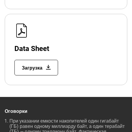
Data Sheet
Загрузка
Оговорки
При указании емкости накопителей один гигабайт
(ГБ) равен одному миллиарду байт, а один терабайт
(ТБ) — одному триллиону байт. Фактическая