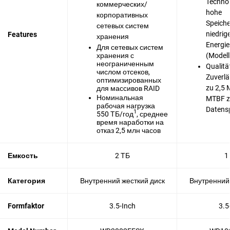
Technol
коммерческих/
hohe
корпоративных
Speiche
сетевых систем
niedri
Features
хранения
Energie
Для сетевых систем
хранения с
(Modell
неограниченным
Qualitä
числом отсеков,
Zuverlä
оптимизированных
zu 2,5 
для массивов RAID
Номинальная
MTBF z
рабочая нагрузка
Datens
1
550 ТБ/год
, среднее
время наработки на
отказ 2,5 млн часов
Емкость
2 ТБ
1
Категория
Внутренний жесткий диск
Внутренний 
Formfaktor
3.5-Inch
3.5