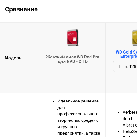
Сравнение
WD Gold S
Enterpri
Жесткий диск WD Red Pro
Модель
для NAS - 2 ТБ
Идеальное решение
для
Verbess
профессионального
durch
творчества, средних
Vibrati
и крупных
HelioSe
предприятий, а также