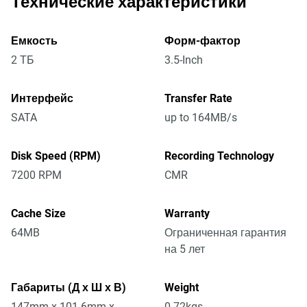
Технические характеристики
Емкость
Форм-фактор
2 ТБ
3.5-Inch
Интерфейс
Transfer Rate
SATA
up to 164MB/s
Disk Speed (RPM)
Recording Technology
7200 RPM
CMR
Cache Size
Warranty
64MB
Ограниченная гарантия
на 5 лет
Габариты (Д х Ш х В)
Weight
147mm x 101.6mm x
0.72kgs