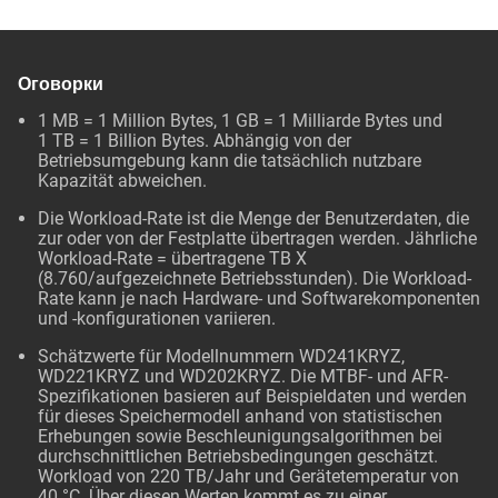
Оговорки
1 MB = 1 Million Bytes, 1 GB = 1 Milliarde Bytes und
1 TB = 1 Billion Bytes. Abhängig von der
Betriebsumgebung kann die tatsächlich nutzbare
Kapazität abweichen.
Die Workload-Rate ist die Menge der Benutzerdaten, die
zur oder von der Festplatte übertragen werden. Jährliche
Workload-Rate = übertragene TB X
(8.760/aufgezeichnete Betriebsstunden). Die Workload-
Rate kann je nach Hardware- und Softwarekomponenten
und -konfigurationen variieren.
Schätzwerte für Modellnummern WD241KRYZ,
WD221KRYZ und WD202KRYZ. Die MTBF- und AFR-
Spezifikationen basieren auf Beispieldaten und werden
für dieses Speichermodell anhand von statistischen
Erhebungen sowie Beschleunigungsalgorithmen bei
durchschnittlichen Betriebsbedingungen geschätzt.
Workload von 220 TB/Jahr und Gerätetemperatur von
40 °C. Über diesen Werten kommt es zu einer