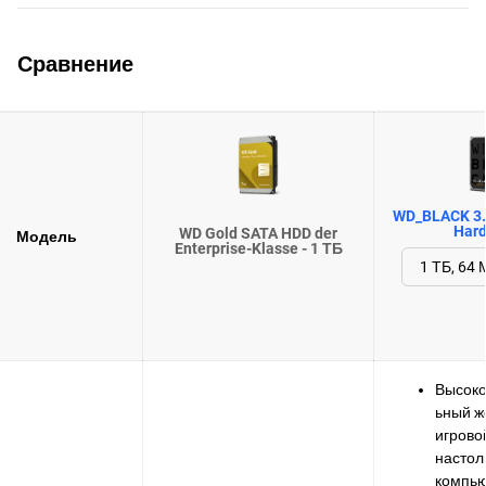
Сравнение
WD_BLACK 3.
Hard
WD Gold SATA HDD der
Модель
Enterprise-Klasse - 1 ТБ
Высоко
ьный ж
игрово
настол
компь