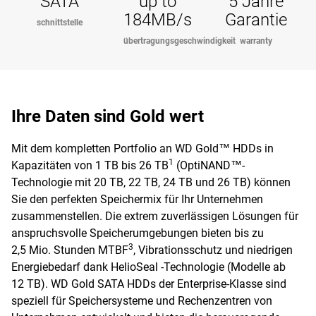
SATA
up to
5 Jahre
184MB/s
Garantie
schnittstelle
übertragungsgeschwindigkeit
warranty
Ihre Daten sind Gold wert
Mit dem kompletten Portfolio an WD Gold™ HDDs in
1
Kapazitäten von 1 TB bis 26 TB
(OptiNAND™-
Technologie mit 20 TB, 22 TB, 24 TB und 26 TB) können
Sie den perfekten Speichermix für Ihr Unternehmen
zusammenstellen. Die extrem zuverlässigen Lösungen für
anspruchsvolle Speicherumgebungen bieten bis zu
3
2,5 Mio. Stunden MTBF
, Vibrationsschutz und niedrigen
Energiebedarf dank HelioSeal -Technologie (Modelle ab
12 TB). WD Gold SATA HDDs der Enterprise-Klasse sind
speziell für Speichersysteme und Rechenzentren von