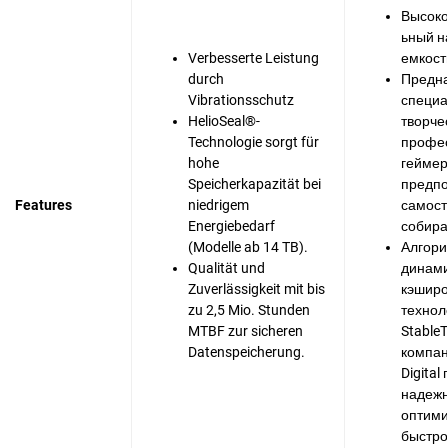
Высоко
ьный н
Verbesserte Leistung
емкост
durch
Предна
Vibrationsschutz
специа
HelioSeal®-
творче
Technologie sorgt für
профес
hohe
геймеро
Speicherkapazität bei
предпо
Features
niedrigem
самост
Energiebedarf
собира
(Modelle ab 14 TB).
Алгори
Qualität und
динами
Zuverlässigkeit mit bis
кэширо
zu 2,5 Mio. Stunden
технол
MTBF zur sicheren
Stable
Datenspeicherung.
компан
Digita
надежн
оптими
быстро