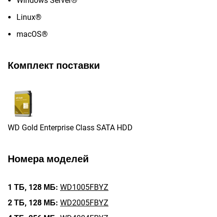
Windows Server®
Linux®
macOS®
Комплект поставки
WD Gold Enterprise Class SATA HDD
Номера моделей
1 ТБ,
128 МБ:
WD1005FBYZ
2 ТБ,
128 МБ:
WD2005FBYZ