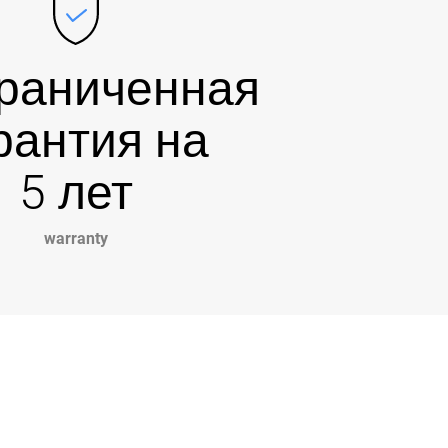
раниченная
рантия на
5 лет
warranty