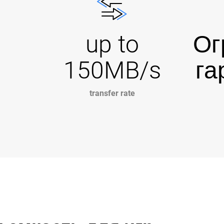
up to
Ог
150MB/s
га
transfer rate