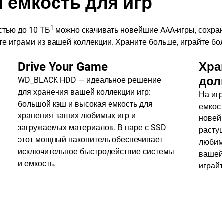
 емкость для игр
1
тью до 10 ТБ
можно скачивать новейшие AAA-игры, сохра
те играми из вашей коллекции. Храните больше, играйте 
Drive Your Game
Хра
дол
WD_BLACK HDD — идеальное решение
для хранения вашей коллекции игр:
На иг
большой кэш и высокая емкость для
емкос
хранения ваших любимых игр и
новей
загружаемых материалов. В паре с SSD
расту
этот мощный накопитель обеспечивает
любим
исключительное быстродействие системы
вашей
и емкость.
играй