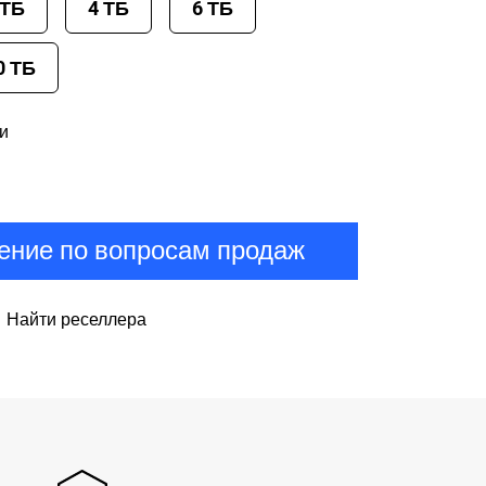
 ТБ
4 ТБ
6 ТБ
0 ТБ
и
ние по вопросам продаж
Найти реселлера