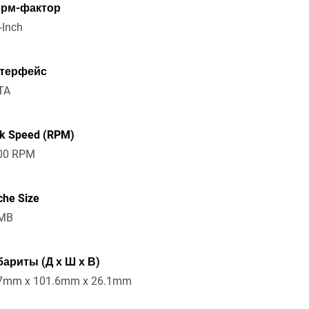
рм-фактор
-Inch
терфейс
TA
sk Speed (RPM)
00 RPM
che Size
MB
бариты (Д х Ш х В)
7mm x 101.6mm x 26.1mm