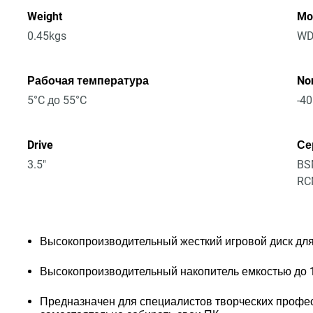
Weight
Mo
0.45kgs
WD
Рабочая температура
No
5°C до 55°C
-40
Drive
Се
3.5"
BSM
RCM
Высокопроизводительный жесткий игровой диск дл
Высокопроизводительный накопитель емкостью до 
Предназначен для специалистов творческих професс