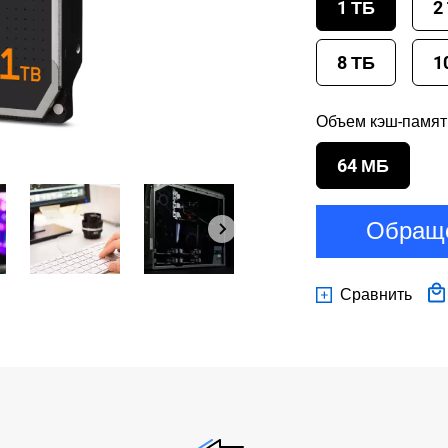
1 ТБ
2
8 ТБ
1
Объем кэш-памят
64 МБ
Обраще
Сравнить