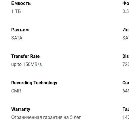
Емкость
Фо
1 ТБ
3.5
Разъем
Ин
SATA
SA
Transfer Rate
Di
up to 150MB/s
72
Recording Technology
Ca
CMR
64
Warranty
Га
Ограниченная гарантия на 5 лет
14