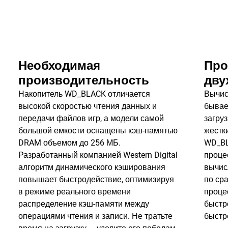
Необходимая
Про
производительность
дву
Накопитель WD_BLACK отличается
Вычис
высокой скоростью чтения данных и
бывае
передачи файлов игр, а модели самой
загру
большой емкости оснащены кэш-памятью
жестк
DRAM объемом до 256 МБ.
WD_BL
Разработанный компанией Western Digital
процес
алгоритм динамического кэширования
вычис
повышает быстродействие, оптимизируя
по ср
в режиме реального времени
проце
распределение кэш-памяти между
быстр
операциями чтения и записи. Не тратьте
быстре