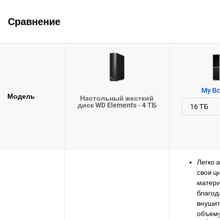
Сравнение
My Bo
Модель
Настольный жесткий
диск WD Elements - 4 ТБ
Легко 
свои 
матер
благод
внуши
объему