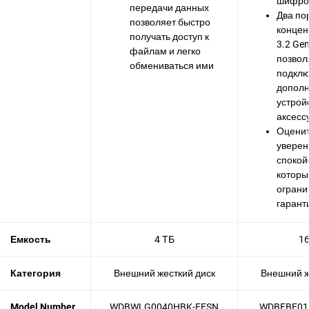
шифро
передачи данных
Два по
позволяет быстро
концен
получать доступ к
3.2 Gen
файлам и легко
позвол
обмениваться ими
подклю
допол
устрой
аксесс
Оцени
уверен
спокой
которы
ограни
гарант
Емкость
4 ТБ
16
Категория
Внешний жесткий диск
Внешний ж
Model Number
WDBWLG0040HBK-EESN
WDBFBE01