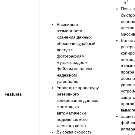
1
ТБ
Повыш
быстро
дополн
Расширьте
настро
возможности
массив
хранения данных,
Более
обеспечив удобный
резерв
доступ к
копиро
фотографиям,
помощ
музыке, видео и
в комп
файлам на одном
програ
надежном
обеспе
устройстве
управл
Упростите процедуру
устрой
резервного
Features
защито
копирования данных
програ
с помощью
вымога
автоматически
Защит
подключаемого
файлов
жесткого диска
аппар
Высокая скорость