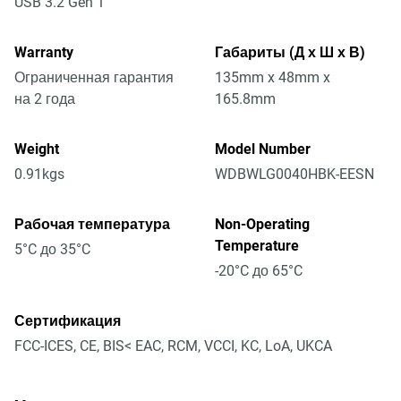
USB 3.2 Gen 1
Warranty
Габариты (Д х Ш х В)
Ограниченная гарантия
135mm x 48mm x
на 2 года
165.8mm
Weight
Model Number
0.91kgs
WDBWLG0040HBK-EESN
Рабочая температура
Non-Operating
Temperature
5°C до 35°C
-20°C до 65°C
Сертификация
FCC-ICES, CE, BIS< EAC, RCM, VCCI, KC, LoA, UKCA