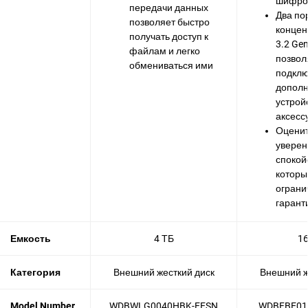
шифро
передачи данных
Два по
позволяет быстро
концен
получать доступ к
3.2 Gen
файлам и легко
позвол
обмениваться ими
подклю
допол
устрой
аксесс
Оцени
уверен
спокой
которы
ограни
гарант
Емкость
4 ТБ
16
Категория
Внешний жесткий диск
Внешний ж
Model Number
WDBWLG0040HBK-EESN
WDBFBE01