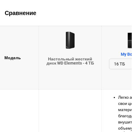
Сравнение
My Bo
Модель
Настольный жесткий
диск WD Elements - 4 ТБ
Легко 
свои 
матер
благод
внуши
объему