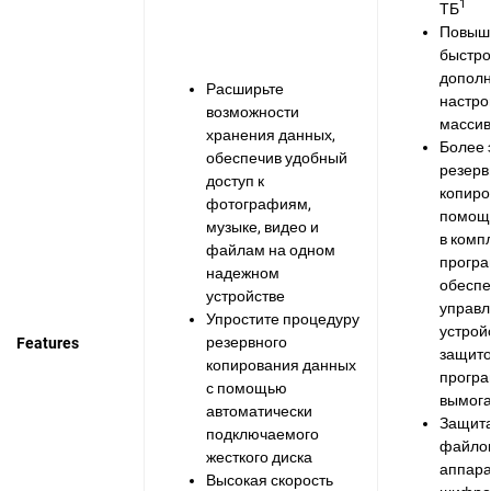
1
ТБ
Повыш
быстро
дополн
Расширьте
настро
возможности
массив
хранения данных,
Более
обеспечив удобный
резерв
доступ к
копиро
фотографиям,
помощ
музыке, видео и
в комп
файлам на одном
програ
надежном
обеспе
устройстве
управл
Упростите процедуру
устрой
резервного
Features
защито
копирования данных
програ
с помощью
вымога
автоматически
Защит
подключаемого
файлов
жесткого диска
аппар
Высокая скорость