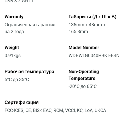
USB 3.2 Gen 1
Warranty
Габариты (Д х Ш х В)
Ограниченная гарантия
135mm x 48mm x
на 2 года
165.8mm
Weight
Model Number
0.91kgs
WDBWLG0040HBK-EESN
Рабочая температура
Non-Operating
Temperature
5°C до 35°C
-20°C до 65°C
Сертификация
FCC-ICES, CE, BIS< EAC, RCM, VCCI, KC, LoA, UKCA