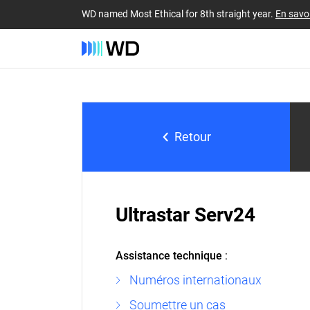
WD named Most Ethical for 8th straight year.
En savoi
Retour
Ultrastar Serv24
Assistance technique
:
Numéros internationaux
Soumettre un cas