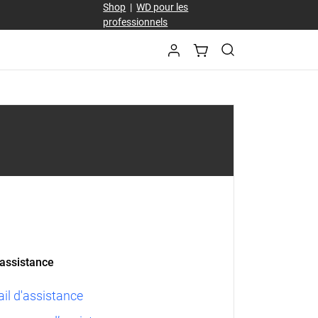
Shop
|
WD pour les
professionnels
'assistance
ail d'assistance