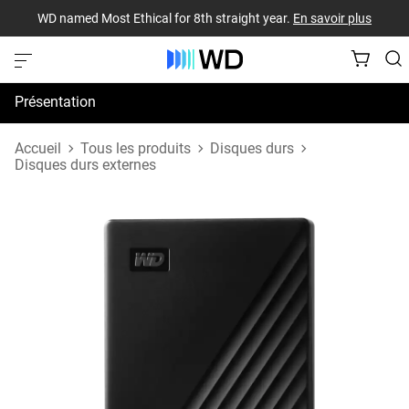
WD named Most Ethical for 8th straight year.
En savoir plus
Présentation
Spécifications
Accueil
Tous les produits
Disques durs
Disques durs externes
Assistance et ressources