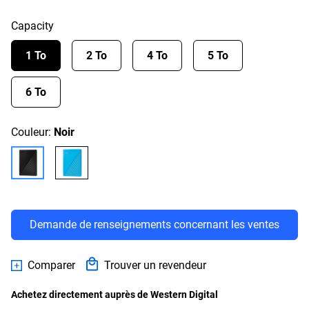
Capacity
1 To
2 To
4 To
5 To
6 To
Couleur:
Noir
Demande de renseignements concernant les ventes
Comparer
Trouver un revendeur
Achetez directement auprès de Western Digital