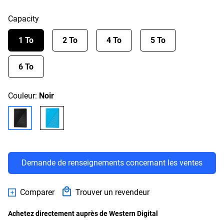
Capacity
1 To
2 To
4 To
5 To
6 To
Couleur:
Noir
Demande de renseignements concernant les ventes
Comparer
Trouver un revendeur
Achetez directement auprès de Western Digital