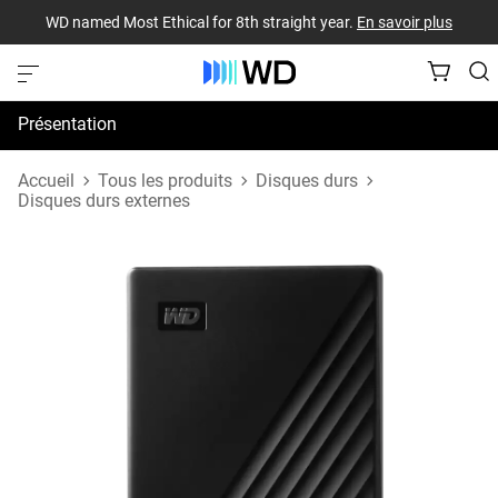
WD named Most Ethical for 8th straight year.
En savoir plus
Présentation
Spécifications
Accueil
Tous les produits
Disques durs
Disques durs externes
Assistance et ressources