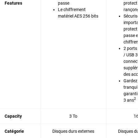
Features
passe
protect
Le chiffrement
rançong
matériel AES 256 bits
Sécuris
importa
protect
passe e
chiffre
2 ports
/ USB 3
connect
supplém
des acc
Gardez 
tranquil
garanti
2
3 ans
Capacity
3 To
16
Catégorie
Disques durs externes
Disques du