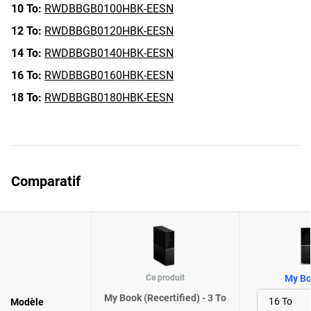
10 To:
RWDBBGB0100HBK-EESN
12 To:
RWDBBGB0120HBK-EESN
14 To:
RWDBBGB0140HBK-EESN
16 To:
RWDBBGB0160HBK-EESN
18 To:
RWDBBGB0180HBK-EESN
Comparatif
Ce produit
My Bo
My Book (Recertified) - 3 To
Modèle