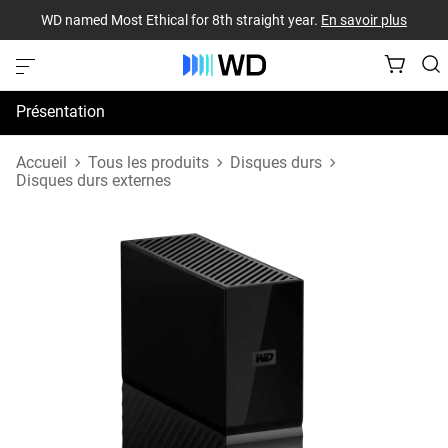
WD named Most Ethical for 8th straight year.
En savoir plus
Présentation
Spécifications
Accueil
Tous les produits
Disques durs
Disques durs externes
Assistance et ressources