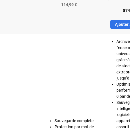
114,99 €
874
Ajouter 
Archive
l’ensem
univers
grâce à
de sto
extraor
jusqu’à
Optimis
perfor
0 par d
Sauveg
intelli
logiciel
Sauvegarde complète
apparei
Protection par mot de
assorti