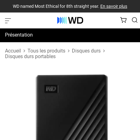
WD named Most Ethical for 8th straight year.
En savoir plus
Présentation
Spécifications
Accueil
Tous les produits
Disques durs
Disques durs portables
Assistance et ressources