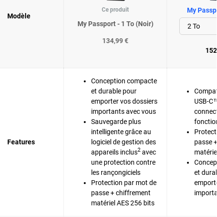
Ce produit
My Passpo
Modèle
My Passport - 1 To (Noir)
134,99 €
152
Conception compacte
et durable pour
Compat
emporter vos dossiers
USB-C™
importants avec vous
connect
Sauvegarde plus
fonctio
intelligente grâce au
Protect
Features
logiciel de gestion des
passe +
2
appareils inclus
avec
matérie
une protection contre
Concep
les rançongiciels
et dura
Protection par mot de
emporte
passe + chiffrement
importa
matériel AES 256 bits