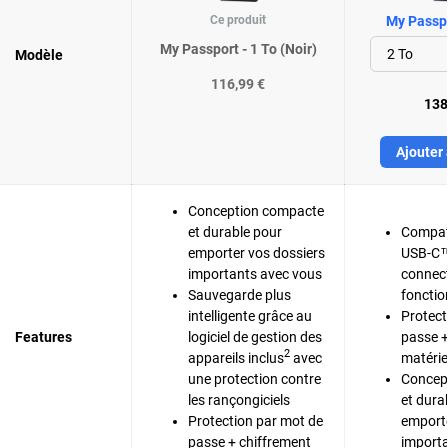
Ce produit
My Passpo
My Passport - 1 To (Noir)
Modèle
116,99 €
138
Ajouter 
Conception compacte
et durable pour
Compat
emporter vos dossiers
USB-C™
importants avec vous
connect
Sauvegarde plus
fonctio
intelligente grâce au
Protect
Features
logiciel de gestion des
passe +
2
appareils inclus
avec
matérie
une protection contre
Concep
les rançongiciels
et dura
Protection par mot de
emporte
passe + chiffrement
importa