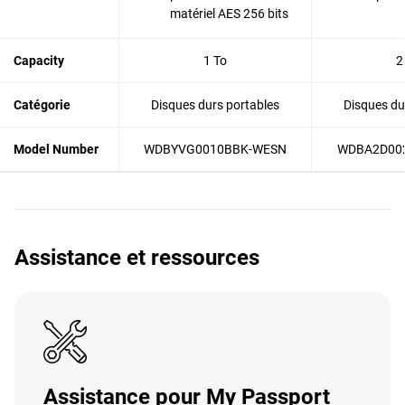
matériel AES 256 bits
Capacity
1 To
2
Catégorie
Disques durs portables
Disques du
Model Number
WDBYVG0010BBK-WESN
WDBA2D00
Assistance et ressources
Assistance pour My Passport