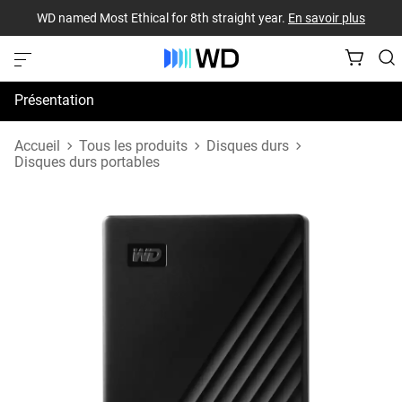
WD named Most Ethical for 8th straight year.
En savoir plus
Présentation
Spécifications
Accueil
Tous les produits
Disques durs
Disques durs portables
Assistance et ressources