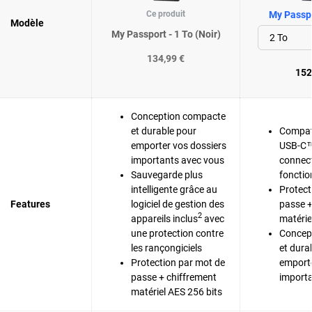
Ce produit
My Passpo
Modèle
My Passport - 1 To (Noir)
134,99 €
152
Conception compacte
et durable pour
Compat
emporter vos dossiers
USB-C™
importants avec vous
connect
Sauvegarde plus
fonctio
intelligente grâce au
Protect
Features
logiciel de gestion des
passe +
2
appareils inclus
avec
matérie
une protection contre
Concep
les rançongiciels
et dura
Protection par mot de
emporte
passe + chiffrement
importa
matériel AES 256 bits