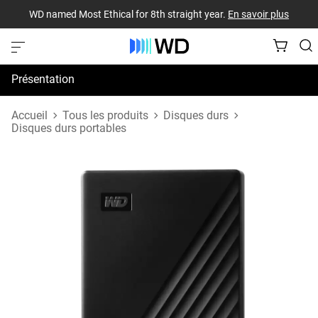
WD named Most Ethical for 8th straight year.
En savoir plus
Présentation
Spécifications
Accueil
Tous les produits
Disques durs
Disques durs portables
Assistance et ressources