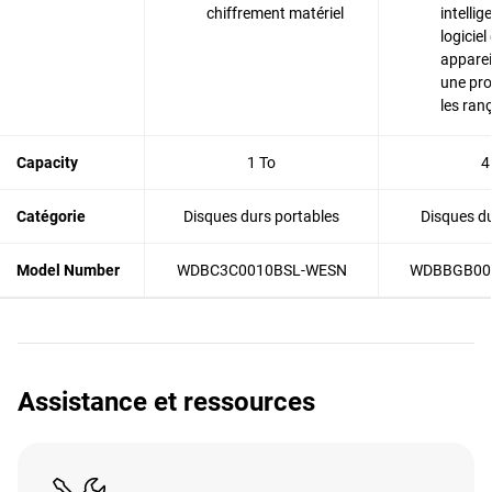
chiffrement matériel
intelli
logiciel
apparei
une pro
les ran
Capacity
1 To
4
Catégorie
Disques durs portables
Disques du
Model Number
WDBC3C0010BSL-WESN
WDBBGB00
Assistance et ressources