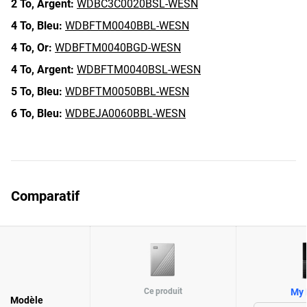
2 To,
Argent:
WDBC3C0020BSL-WESN
4 To,
Bleu:
WDBFTM0040BBL-WESN
4 To,
Or:
WDBFTM0040BGD-WESN
4 To,
Argent:
WDBFTM0040BSL-WESN
5 To,
Bleu:
WDBFTM0050BBL-WESN
6 To,
Bleu:
WDBEJA0060BBL-WESN
Comparatif
Ce produit
My 
Modèle