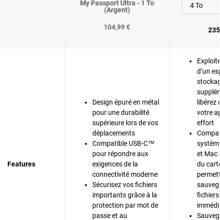
My Passport Ultra - 1 To
(Argent)
104,99 €
235
Exploite
d’un es
stocka
supplém
Design épuré en métal
libérez 
pour une durabilité
votre a
supérieure lors de vos
effort
déplacements
Compati
Compatible USB-C™
systèm
pour répondre aux
et Mac 
Features
exigences de la
du cart
connectivité moderne
permett
Sécurisez vos fichiers
sauveg
importants grâce à la
fichiers
protection par mot de
immédi
passe et au
Sauveg