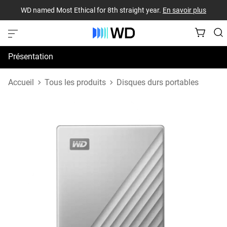
WD named Most Ethical for 8th straight year.
En savoir plus
Présentation
Spécifications
Accueil
Tous les produits
Disques durs portables
Assistance et ressources