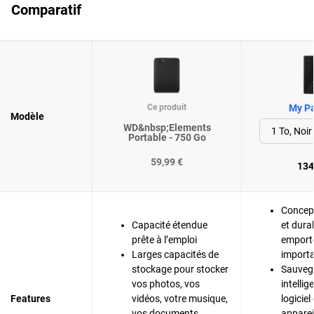
Comparatif
Ce produit
My Pa
Modèle
WD&nbsp;Elements
Portable - 750 Go
59,99 €
134
Concep
Capacité étendue
et dura
prête à l’emploi
emporte
Larges capacités de
importa
stockage pour stocker
Sauveg
vos photos, vos
intelli
Features
vidéos, votre musique,
logiciel
vos documents
apparei