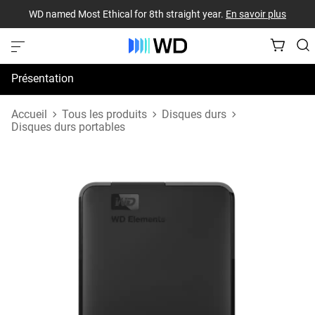
WD named Most Ethical for 8th straight year.
En savoir plus
Présentation
Spécifications
Accueil
Tous les produits
Disques durs
Disques durs portables
Assistance et ressources