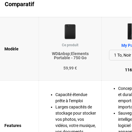
Comparatif
Ce produit
My Pa
Modèle
WD&nbsp;Elements
Portable - 750 Go
59,99 €
116
Concep
Capacité étendue
et dura
prête à l’emploi
emporte
Larges capacités de
importa
stockage pour stocker
Sauveg
vos photos, vos
intelli
Features
vidéos, votre musique,
logiciel
vos documents
apparei