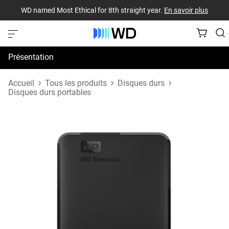
WD named Most Ethical for 8th straight year.
En savoir plus
Présentation
Spécifications
Accueil
Tous les produits
Disques durs
Disques durs portables
Assistance et ressources