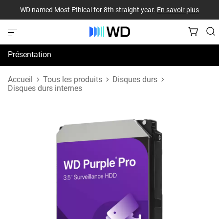
WD named Most Ethical for 8th straight year.
En savoir plus
Présentation
Spécifications
Accueil
Tous les produits
Disques durs
Disques durs internes
Assistance et ressources