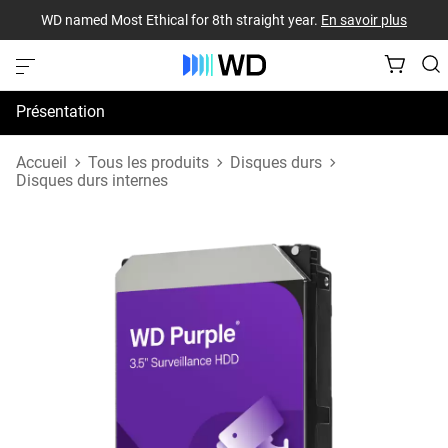
WD named Most Ethical for 8th straight year.
En savoir plus
Présentation
Spécifications
Accueil
Tous les produits
Disques durs
Disques durs internes
Assistance et ressources