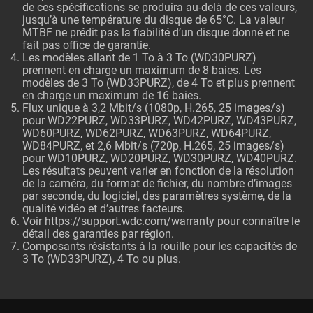
de ces spécifications se produira au-delà de ces valeurs,
jusqu’à une température du disque de 65°C. La valeur
MTBF ne prédit pas la fiabilité d’un disque donné et ne
fait pas office de garantie.
Les modèles allant de 1 To à 3 To (WD30PURZ)
prennent en charge un maximum de 8 baies. Les
modèles de 3 To (WD33PURZ), de 4 To et plus prennent
en charge un maximum de 16 baies.
Flux unique à 3,2 Mbit/s (1080p, H.265, 25 images/s)
pour WD22PURZ, WD33PURZ, WD42PURZ, WD43PURZ,
WD60PURZ, WD62PURZ, WD63PURZ, WD64PURZ,
WD84PURZ, et 2,6 Mbit/s (720p, H.265, 25 images/s)
pour WD10PURZ, WD20PURZ, WD30PURZ, WD40PURZ.
Les résultats peuvent varier en fonction de la résolution
de la caméra, du format de fichier, du nombre d’images
par seconde, du logiciel, des paramètres système, de la
qualité vidéo et d’autres facteurs.
Voir
https://support.wdc.com/warranty
pour connaître le
détail des garanties par région.
Composants résistants à la rouille pour les capacités de
3 To (WD33PURZ), 4 To ou plus.