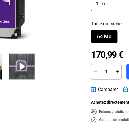
Taille du cache
64 Mo
P
170,99 €
Comparer
Achetez directement
Retours gratuits so
Garantie de produi