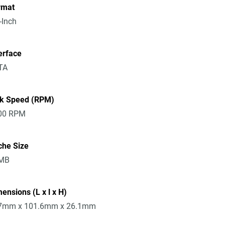
rmat
-Inch
erface
TA
sk Speed (RPM)
00 RPM
che Size
MB
ensions (L x l x H)
7mm x 101.6mm x 26.1mm