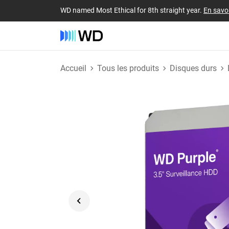
WD named Most Ethical for 8th straight year.
En savoi
Accueil
Tous les produits
Disques durs