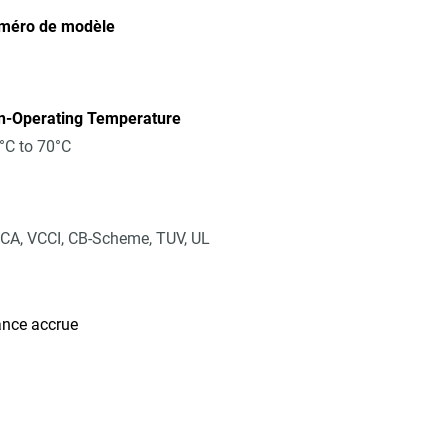
méro de modèle
n-Operating Temperature
°C to 70°C
CA, VCCI, CB-Scheme, TUV, UL
ance accrue