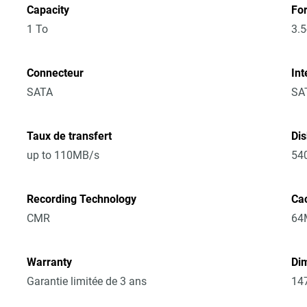
Capacity
Fo
1 To
3.5
Connecteur
Int
SATA
SA
Taux de transfert
Di
up to 110MB/s
54
Recording Technology
Ca
CMR
64
Warranty
Dim
Garantie limitée de 3 ans
14