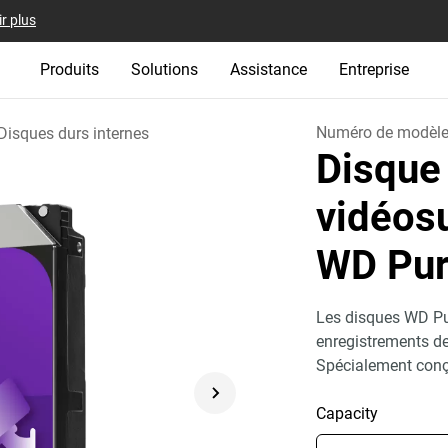
r plus
Produits
Solutions
Assistance
Entreprise
Numéro de modèl
Disques durs internes
Disque
vidéosu
WD Pu
Les disques WD Pu
enregistrements de
Spécialement conç
Capacity