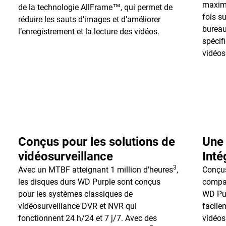
maxim
de la technologie AllFrame™, qui permet de
fois s
réduire les sauts d’images et d’améliorer
bureau
l’enregistrement et la lecture des vidéos.
spécif
vidéos
Conçus pour les solutions de
Une 
vidéosurveillance
Inté
3
Avec un MTBF atteignant 1 million d’heures
,
Conçus
les disques durs WD Purple sont conçus
compat
pour les systèmes classiques de
WD Pur
vidéosurveillance DVR et NVR qui
facile
fonctionnent 24 h/24 et 7 j/7. Avec des
vidéos