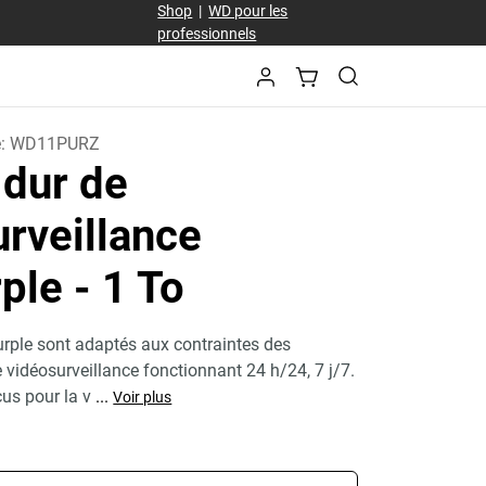
Shop
|
WD pour les
professionnels
e:
WD11PURZ
 dur de
rveillance
rple
- 1 To
rple sont adaptés aux contraintes des
 vidéosurveillance fonctionnant 24 h/24, 7 j/7.
us pour la v
...
Voir plus