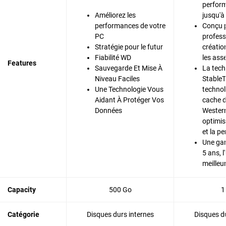
perform
Améliorez les
jusqu'à
performances de votre
Conçu p
PC
profess
Stratégie pour le futur
créatio
Fiabilité WD
les ass
Features
Sauvegarde Et Mise À
La tech
Niveau Faciles
StableT
Une Technologie Vous
technol
Aidant À Protéger Vos
cache 
Données
Western
optimise
et la p
Une gar
5 ans, l
meilleu
Capacity
500 Go
1
Catégorie
Disques durs internes
Disques du