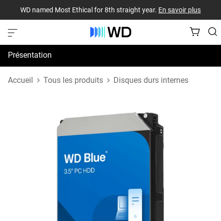
WD named Most Ethical for 8th straight year.
En savoir plus
Présentation
Spécifications
Accueil
Tous les produits
Disques durs internes
Assistance et ressources