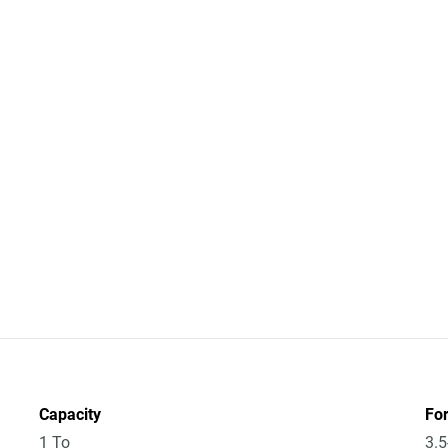
Capacity
Fo
1 To
3.5