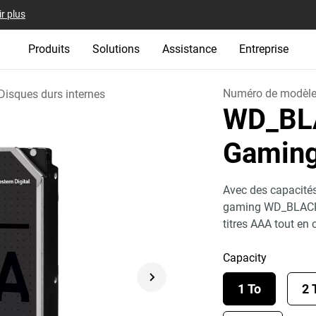
r plus
Produits
Solutions
Assistance
Entreprise
Numéro de modèl
Disques durs internes
WD_BLA
Gaming
Avec des capacités
gaming WD_BLACK v
titres AAA tout en
Capacity
1 To
2 