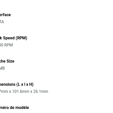
erface
TA
sk Speed (RPM)
00 RPM
che Size
MB
ensions (L x l x H)
7mm x 101.6mm x 26.1mm
méro de modèle