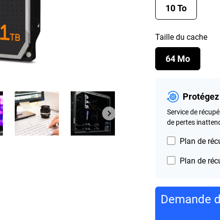
10 To
Taille du cache
64 Mo
Protégez
Service de récupé
de pertes inatte
Plan de réc
Plan de réc
Demande d