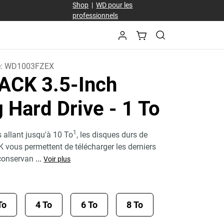
Shop
|
WD pour les
professionnels
e:
WD1003FZEX
CK 3.5-Inch
 Hard Drive
- 1 To
1
 allant jusqu'à 10 To
, les disques durs de
ous permettent de télécharger les derniers
 conservan
...
Voir plus
To
4 To
6 To
8 To