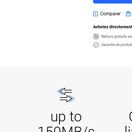
Comparer
Achetez directement
Retours gratuits so
Garantie de produi
up to
150MB/s
l