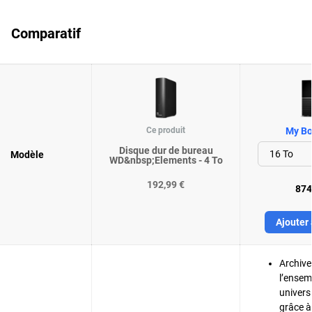
Comparatif
Ce produit
My Bo
Disque dur de bureau
Modèle
WD&nbsp;Elements - 4 To
192,99 €
874
Ajouter 
Archive
l’ensem
univers
grâce à