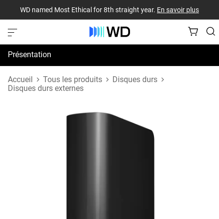
WD named Most Ethical for 8th straight year.
En savoir plus
Présentation
Spécifications
Accueil
Tous les produits
Disques durs
Disques durs externes
Assistance et ressources