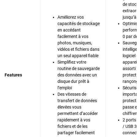
de sto
extraor
Améliorez vos
jusqu’à
capacités de stockage
Optimis
en accédant
perfor
facilement à vos
0 par d
photos, musiques,
Sauveg
vidéos et fichiers dans
intelli
un seul appareil fiable
logiciel
Simplifiez votre
apparei
routine de sauvegarde
assorti
Features
des données avec un
protect
disque dur prêt à
rançong
l’emploi
Sécuris
Des vitesses de
importa
transfert de données
protect
élevées vous
passe e
permettent d’accéder
chiffre
rapidement à vos
2 ports
fichiers et de les
/ USB 3
partager facilement
connect