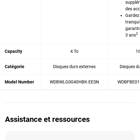
supplém
des acc
Gardez 
tranquil
garanti
2
3 ans
Capacity
4 To
16
Catégorie
Disques durs externes
Disques du
Model Number
WDBWLG0040HBK-EESN
WDBFBE01
Assistance et ressources