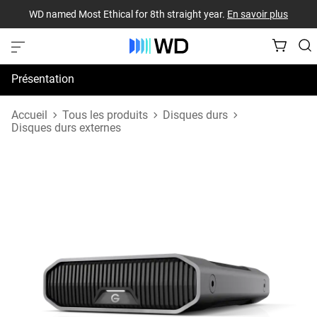
WD named Most Ethical for 8th straight year.
En savoir plus
Présentation
Spécifications
Accueil
Tous les produits
Disques durs
Disques durs externes
Assistance et ressources