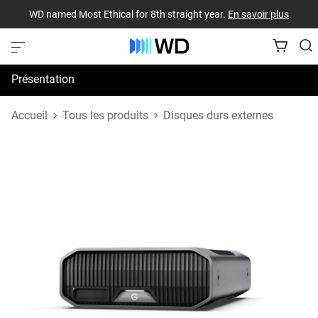
WD named Most Ethical for 8th straight year.
En savoir plus
Présentation
Spécifications
Accueil
Tous les produits
Disques durs externes
Assistance et ressources