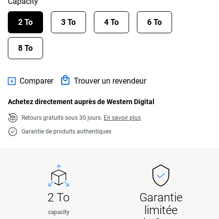
Capacity
2 To
3 To
4 To
6 To
8 To
Comparer
Trouver un revendeur
Achetez directement auprès de Western Digital
Retours gratuits sous 30 jours.
En savoir plus
Garantie de produits authentiques
2 To
Garantie
limitée
capacity