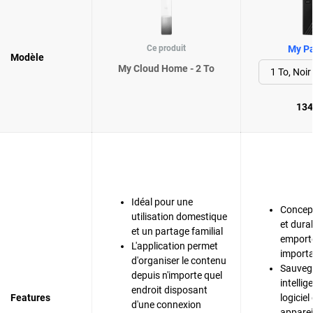
Ce produit
My Pa
Modèle
My Cloud Home - 2 To
134
Idéal pour une
Concep
utilisation domestique
et dura
et un partage familial
emporte
L'application permet
importa
d'organiser le contenu
Sauveg
depuis n'importe quel
intelli
endroit disposant
Features
logiciel
d'une connexion
apparei