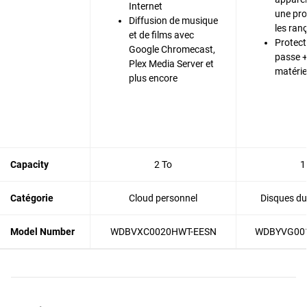
Internet
une pro
Diffusion de musique
les ran
et de films avec
Protect
Google Chromecast,
passe +
Plex Media Server et
matérie
plus encore
Capacity
2 To
1
Catégorie
Cloud personnel
Disques du
Model Number
WDBVXC0020HWT-EESN
WDBYVG00