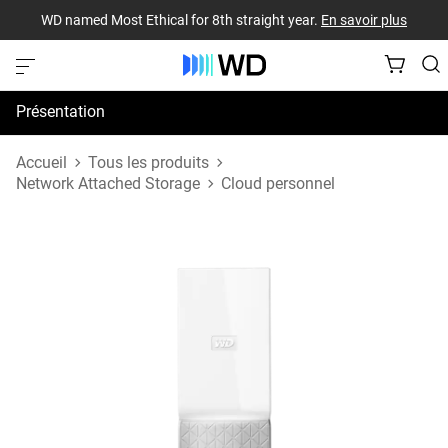
WD named Most Ethical for 8th straight year.
En savoir plus
Présentation
Spécifications
Accueil
Tous les produits
Network Attached Storage
Cloud personnel
Assistance et ressources