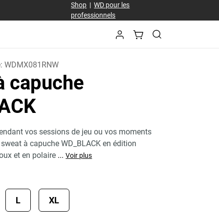
Shop
|
WD pour les
professionnels
e:
WDMX081RNW
à capuche
ACK
endant vos sessions de jeu ou vos moments
e sweat à capuche WD_BLACK en édition
oux et en polaire
...
Voir plus
L
XL