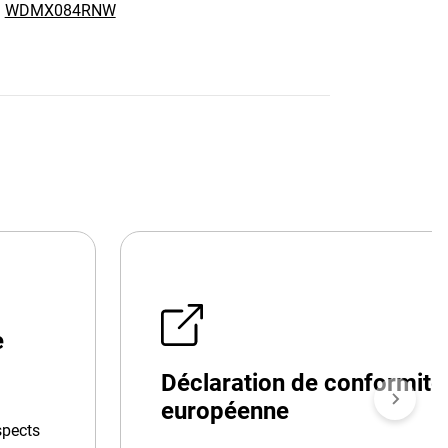
:
WDMX084RNW
e
Déclaration de conformité
européenne
spects