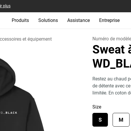
r plus
Produits
Solutions
Assistance
Entreprise
Numéro de modèl
ccessoires et équipement
Sweat 
WD_BL
Restez au chaud p
de détente avec c
limitée. En coton d
Size
S
M