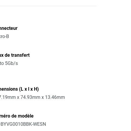
nnecteur
ro-B
x de transfert
to 5Gb/s
ensions (L x l x H)
7.19mm x 74.93mm x 13.46mm
méro de modèle
BYVG0010BBK-WESN