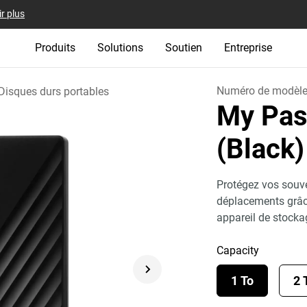
r plus
Produits
Solutions
Soutien
Entreprise
Numéro de modèl
Disques durs portables
My Pas
(Black)
Protégez vos souve
déplacements grâc
appareil de stocka
Capacity
1 To
2 