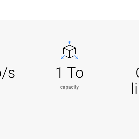
b/s
1 To
l
capacity