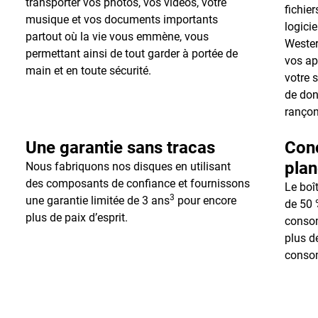
transporter vos photos, vos vidéos, votre
fichier
musique et vos documents importants
logici
partout où la vie vous emmène, vous
Wester
permettant ainsi de tout garder à portée de
vos ap
main et en toute sécurité.
votre 
de don
rançon
Une garantie sans tracas
Conç
plan
Nous fabriquons nos disques en utilisant
des composants de confiance et fournissons
Le boî
3
une garantie limitée de 3 ans
pour encore
de 50 
plus de paix d’esprit.
conso
plus d
consom