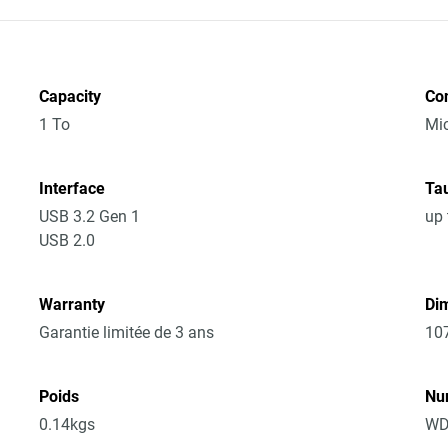
Capacity
Co
1 To
Mic
Interface
Tau
USB 3.2 Gen 1
up 
USB 2.0
Warranty
Dim
Garantie limitée de 3 ans
10
Poids
Nu
0.14kgs
WD