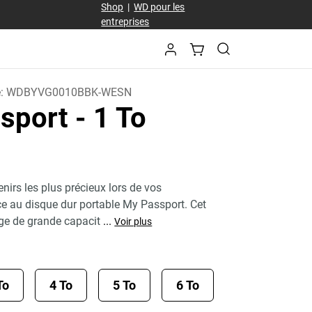
Shop
|
WD pour les
entreprises
e:
WDBYVG0010BBK-WESN
sport
- 1 To
nirs les plus précieux lors de vos
e au disque dur portable My Passport. Cet
ge de grande capacit
...
Voir plus
To
4 To
5 To
6 To