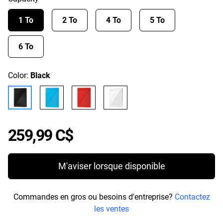
1 To
2 To
4 To
5 To
6 To
Color:
Black
Price 259,99 C$
259,99 C$
M'aviser lorsque disponible
Commandes en gros ou besoins d'entreprise?
Contactez
les ventes