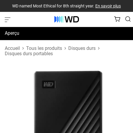
WD named Most Ethical for 8th straight year.
En savoir plus
Aperçu
Caractéristiques techniques
Accueil
Tous les produits
Disques durs
Disques durs portables
Soutien et ressources