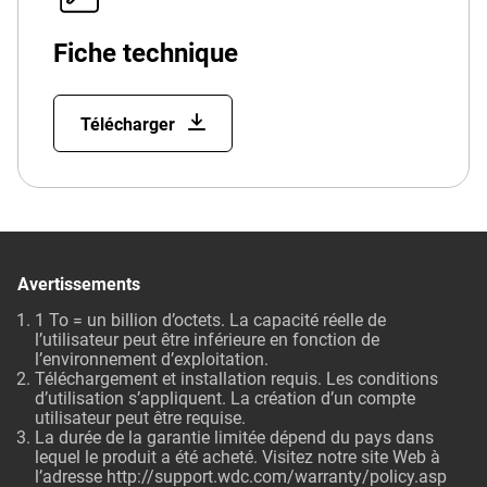
Fiche technique
Télécharger
Avertissements
1 To = un billion d’octets. La capacité réelle de
l’utilisateur peut être inférieure en fonction de
l’environnement d’exploitation.
Téléchargement et installation requis. Les conditions
d’utilisation s’appliquent. La création d’un compte
utilisateur peut être requise.
La durée de la garantie limitée dépend du pays dans
lequel le produit a été acheté. Visitez notre site Web à
l’adresse
http://support.wdc.com/warranty/policy.asp