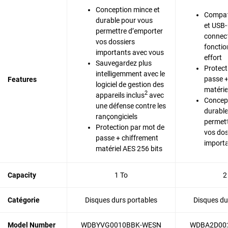
Conception mince et
Compat
durable pour vous
et USB
permettre d’emporter
connect
vos dossiers
fonctio
importants avec vous
effort
Sauvegardez plus
Protect
intelligemment avec le
passe +
Features
logiciel de gestion des
matérie
2
appareils inclus
avec
Concept
une défense contre les
durable
rançongiciels
permett
Protection par mot de
vos dos
passe + chiffrement
importa
matériel AES 256 bits
Capacity
1 To
2
Catégorie
Disques durs portables
Disques du
Model Number
WDBYVG0010BBK-WESN
WDBA2D00