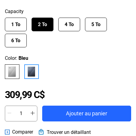
Capacity
1 To
2 To
4 To
5 To
6 To
Color:
Bleu
Price 309,99 C$
309,99 C$
Ajouter au panier
Comparer
Trouver un détaillant