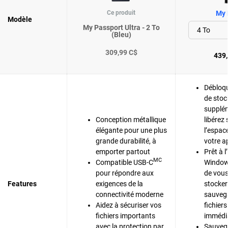
Ce produit
My 
Modèle
My Passport Ultra - 2 To
(Bleu)
309,99 C$
439,
Débloqu
de sto
supplém
Conception métallique
libérez 
élégante pour une plus
l’espac
grande durabilité, à
votre a
emporter partout
Prêt à 
MC
Compatible USB-C
Window
pour répondre aux
de vous
Features
exigences de la
stocker
connectivité moderne
sauveg
Aidez à sécuriser vos
fichiers
fichiers importants
immédi
avec la protection par
Sauveg