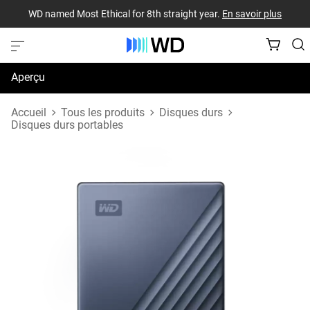
WD named Most Ethical for 8th straight year.
En savoir plus
Aperçu
Caractéristiques techniques
Accueil
Tous les produits
Disques durs
Disques durs portables
Soutien et ressources