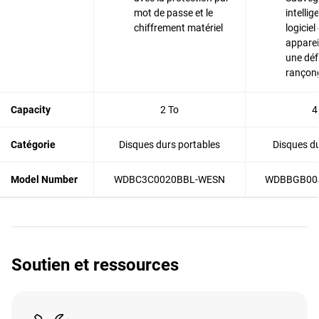
mot de passe et le
intelli
chiffrement matériel
logiciel
apparei
une déf
rançong
Capacity
2 To
4
Catégorie
Disques durs portables
Disques du
Model Number
WDBC3C0020BBL-WESN
WDBBGB00
Soutien et ressources