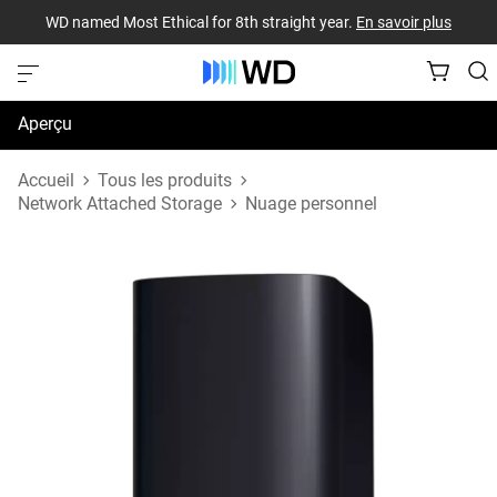
WD named Most Ethical for 8th straight year.
En savoir plus
Aperçu
Caractéristiques techniques
Accueil
Tous les produits
Network Attached Storage
Nuage personnel
Soutien et ressources