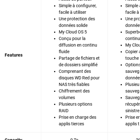
Simple à configurer,
Simple 
facile à utiliser
facile à 
Une protection des
Une pro
données solide
données
My Cloud OS 5
Superbe
Conçu pour la
continu
diffusion en continu
My Clo
fluide
Copier 
Features
Partage de fichiers et
touche
de dossiers simplifié
Options
Comprenant des
sauveg
disques WD Red pour
donnée
NAS très fiables
Plusieu
Chiffrement des
sauveg
volumes
Sauvega
Plusieurs options
récupér
RAID
sinistre
Prise en charge des
Prise e
applis tierces
applis t