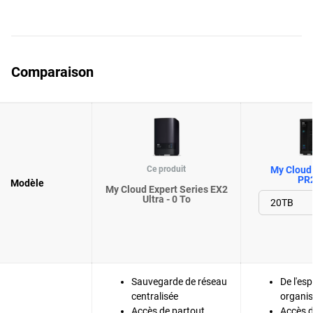
Comparaison
Ce produit
My Cloud 
PR
Modèle
My Cloud Expert Series EX2
Ultra - 0 To
Sauvegarde de réseau
De l'es
centralisée
organis
Accès de partout
Accès d