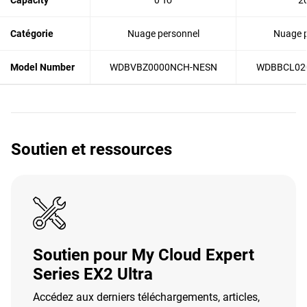
Capacity
0 To
2
Catégorie
Nuage personnel
Nuage p
Model Number
WDBVBZ0000NCH-NESN
WDBBCL02
Soutien et ressources
Soutien pour My Cloud Expert
Series EX2 Ultra
Accédez aux derniers téléchargements, articles,