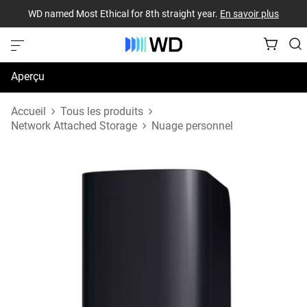
WD named Most Ethical for 8th straight year.
En savoir plus
Aperçu
Caractéristiques techniques
Accueil
Tous les produits
Network Attached Storage
Nuage personnel
Soutien et ressources