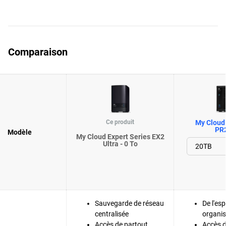
Comparaison
Ce produit
My Cloud 
PR
Modèle
My Cloud Expert Series EX2
Ultra - 0 To
Sauvegarde de réseau
De l'es
centralisée
organis
Accès de partout
Accès d