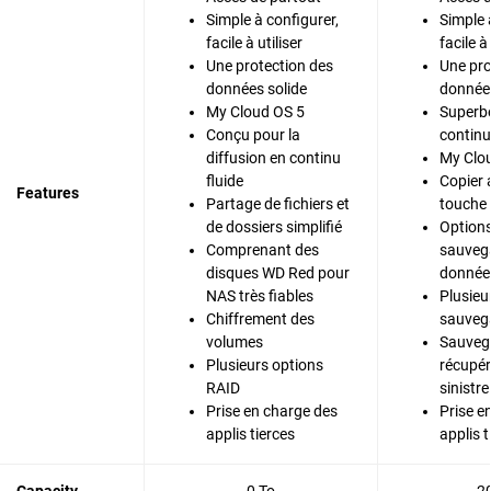
Simple à configurer,
Simple 
facile à utiliser
facile à 
Une protection des
Une pro
données solide
données
My Cloud OS 5
Superbe
Conçu pour la
continu
diffusion en continu
My Clo
fluide
Copier 
Features
Partage de fichiers et
touche
de dossiers simplifié
Options
Comprenant des
sauveg
disques WD Red pour
donnée
NAS très fiables
Plusieu
Chiffrement des
sauveg
volumes
Sauvega
Plusieurs options
récupér
RAID
sinistre
Prise en charge des
Prise e
applis tierces
applis t