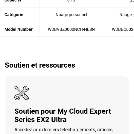
Capacity
0 To
2
Catégorie
Nuage personnel
Nuage p
Model Number
WDBVBZ0000NCH-NESN
WDBBCL02
Soutien et ressources
Soutien pour My Cloud Expert
Series EX2 Ultra
Accédez aux derniers téléchargements, articles,