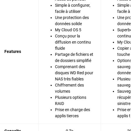
Simple à configurer,
Simple 
facile à utiliser
facile à 
Une protection des
Une pro
données solide
données
My Cloud OS 5
Superbe
Conçu pour la
continu
diffusion en continu
My Clo
fluide
Copier 
Features
Partage de fichiers et
touche
de dossiers simplifié
Options
Comprenant des
sauveg
disques WD Red pour
donnée
NAS très fiables
Plusieu
Chiffrement des
sauveg
volumes
Sauvega
Plusieurs options
récupér
RAID
sinistre
Prise en charge des
Prise e
applis tierces
applis t