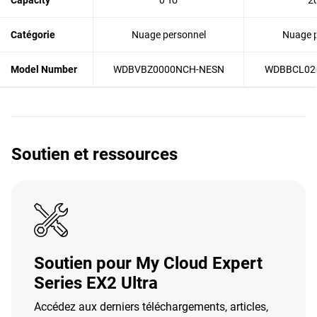
Capacity
0 To
2
Catégorie
Nuage personnel
Nuage p
Model Number
WDBVBZ0000NCH-NESN
WDBBCL02
Soutien et ressources
Soutien pour My Cloud Expert
Series EX2 Ultra
Accédez aux derniers téléchargements, articles,