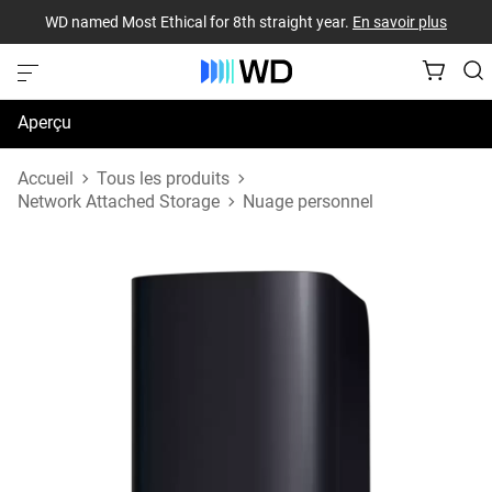
WD named Most Ethical for 8th straight year.
En savoir plus
Aperçu
Caractéristiques techniques
Accueil
Tous les produits
Network Attached Storage
Nuage personnel
Soutien et ressources