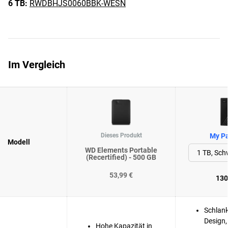
6 TB:
RWDBHJS0060BBK-WESN
Im Vergleich
Dieses Produkt
My Pa
Modell
WD Elements Portable
(Recertified) - 500 GB
53,99 €
130
Schlank
Design,
Hohe Kapazität in