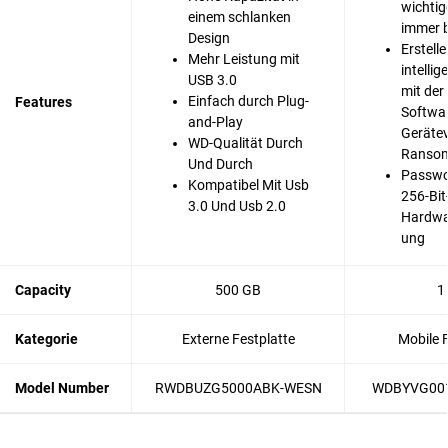
wichtig
einem schlanken
immer b
Design
Erstelle
Mehr Leistung mit
intelli
USB 3.0
mit der
Einfach durch Plug-
Features
Softwa
and-Play
Gerätev
WD-Qualität Durch
Ransom
Und Durch
Passwo
Kompatibel Mit Usb
256-Bit
3.0 Und Usb 2.0
Hardwa
ung
Capacity
500 GB
1
Kategorie
Externe Festplatte
Mobile F
Model Number
RWDBUZG5000ABK-WESN
WDBYVG00