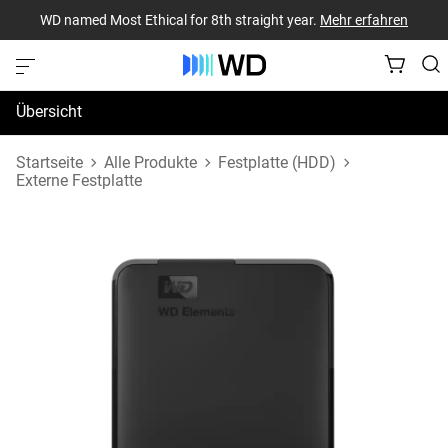
WD named Most Ethical for 8th straight year.
Mehr erfahren
Übersicht
Technische Daten
Startseite
Alle Produkte
Festplatte (HDD)
Externe Festplatte
Support und Ressourcen