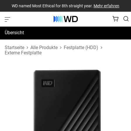
WD named Most Ethical for 8th straight year.
Mehr erfahren
Übersicht
Technische Daten
Startseite
Alle Produkte
Festplatte (HDD)
Externe Festplatte
Support und Ressourcen