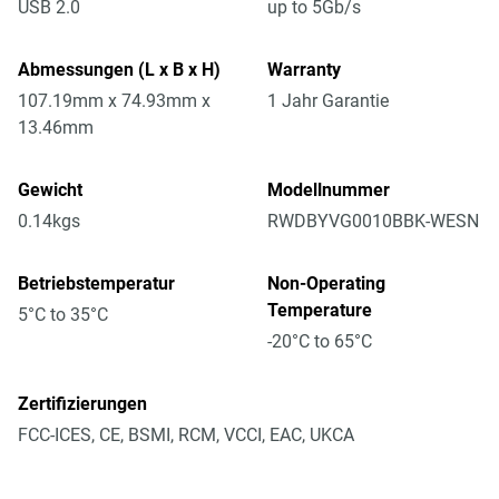
USB 2.0
up to 5Gb/s
Abmessungen (L x B x H)
Warranty
107.19mm x 74.93mm x
1 Jahr Garantie
13.46mm
Gewicht
Modellnummer
0.14kgs
RWDBYVG0010BBK-WESN
Betriebstemperatur
Non-Operating
Temperature
5°C to 35°C
-20°C to 65°C
Zertifizierungen
FCC-ICES, CE, BSMI, RCM, VCCI, EAC, UKCA