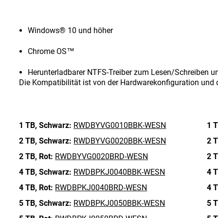
Windows® 10 und höher
Chrome OS™
Herunterladbarer NTFS-Treiber zum Lesen/Schreiben u
Die Kompatibilität ist von der Hardwarekonfiguration un
1 TB,
Schwarz:
RWDBYVG0010BBK-WESN
1 T
2 TB,
Schwarz:
RWDBYVG0020BBK-WESN
2 T
2 TB,
Rot:
RWDBYVG0020BRD-WESN
2 T
4 TB,
Schwarz:
RWDBPKJ0040BBK-WESN
4 T
4 TB,
Rot:
RWDBPKJ0040BRD-WESN
4 T
5 TB,
Schwarz:
RWDBPKJ0050BBK-WESN
5 T