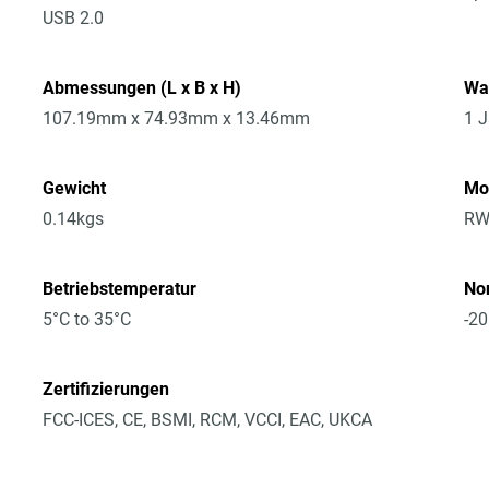
USB 2.0
Abmessungen (L x B x H)
Wa
107.19mm x 74.93mm x 13.46mm
1 J
Gewicht
Mo
0.14kgs
RW
Betriebstemperatur
No
5°C to 35°C
-20
Zertifizierungen
FCC-ICES, CE, BSMI, RCM, VCCI, EAC, UKCA