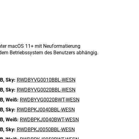
nter macOS 11+ mit Neuformatierung
d dem Betriebssystem des Benutzers abhängig.
B,
Sky:
RWDBYVG0010BBL-WESN
B,
Sky:
RWDBYVG0020BBL-WESN
B,
Weiß:
RWDBYVG0020BWT-WESN
B,
Sky:
RWDBPKJ0040BBL-WESN
B,
Weiß:
RWDBPKJ0040BWT-WESN
B,
Sky:
RWDBPKJ0050BBL-WESN