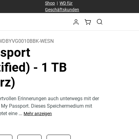
Shop
|
WD für
Geschäftskunden
WDBYVG0010BBK-WESN
sport
ified)
- 1 TB
rz)
ertvollen Erinnerungen auch unterwegs mit der
e My Passport. Dieses Speichermedium mit
etet eine
...
Mehr anzeigen