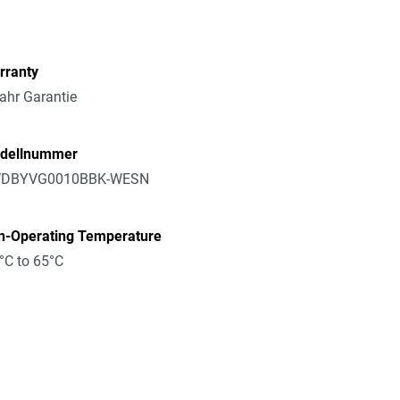
rranty
ahr Garantie
dellnummer
DBYVG0010BBK-WESN
n-Operating Temperature
°C to 65°C