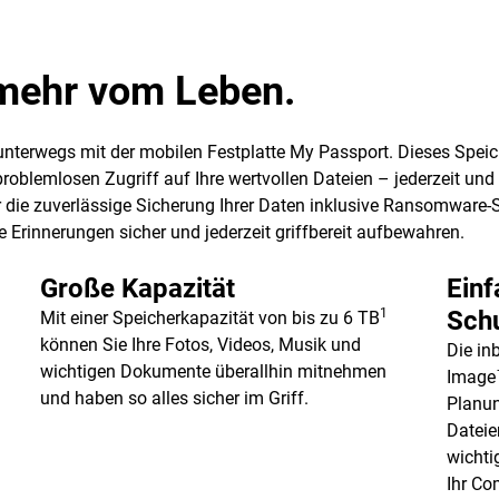
t mehr vom Leben.
 unterwegs mit der mobilen Festplatte My Passport. Dieses Spei
blemlosen Zugriff auf Ihre wertvollen Dateien – jederzeit und ü
 die zuverlässige Sicherung Ihrer Daten inklusive Ransomware-Sc
 Erinnerungen sicher und jederzeit griffbereit aufbewahren.
Große Kapazität
Einf
1
Sch
Mit einer Speicherkapazität von bis zu 6 TB
können Sie Ihre Fotos, Videos, Musik und
Die in
wichtigen Dokumente überallhin mitnehmen
Image™
und haben so alles sicher im Griff.
Planun
Dateie
wicht
Ihr Co