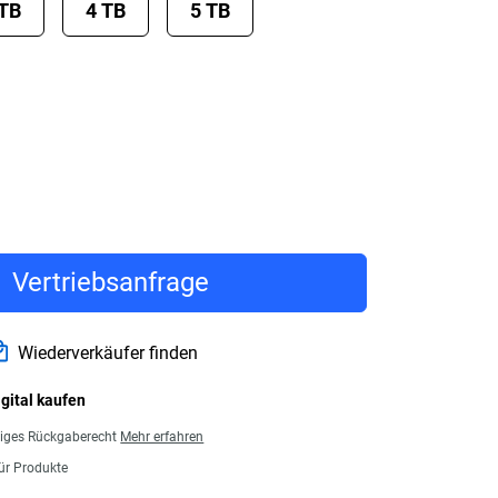
 TB
4 TB
5 TB
Vertriebsanfrage
Wiederverkäufer finden
igital kaufen
giges Rückgaberecht
Mehr erfahren
für Produkte