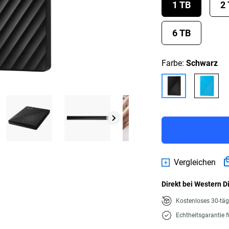
1 TB
2
6 TB
Farbe:
Schwarz
Vergleichen
Direkt bei Western D
Kostenloses 30-tä
Echtheitsgarantie 