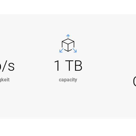
b/s
1 TB
keit
capacity