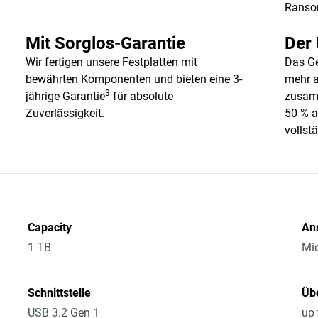
Ranso
Mit Sorglos-Garantie
Der 
Wir fertigen unsere Festplatten mit
Das Ge
bewährten Komponenten und bieten eine 3-
mehr a
3
jährige Garantie
für absolute
zusamm
Zuverlässigkeit.
50 % a
vollst
Capacity
An
1 TB
Mic
Schnittstelle
Üb
USB 3.2 Gen 1
up 