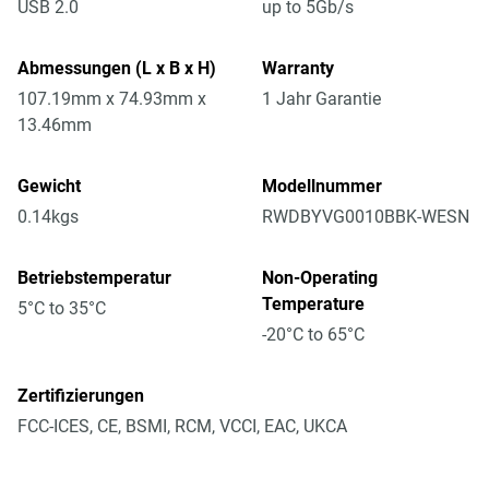
USB 2.0
up to 5Gb/s
Abmessungen (L x B x H)
Warranty
107.19mm x 74.93mm x
1 Jahr Garantie
13.46mm
Gewicht
Modellnummer
0.14kgs
RWDBYVG0010BBK-WESN
Betriebstemperatur
Non-Operating
Temperature
5°C to 35°C
-20°C to 65°C
Zertifizierungen
FCC-ICES, CE, BSMI, RCM, VCCI, EAC, UKCA