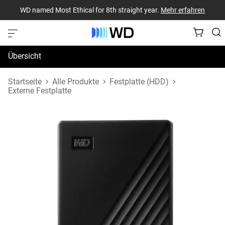
WD named Most Ethical for 8th straight year.
Mehr erfahren
Übersicht
Technische Daten
Startseite
Alle Produkte
Festplatte (HDD)
Externe Festplatte
Support und Ressourcen